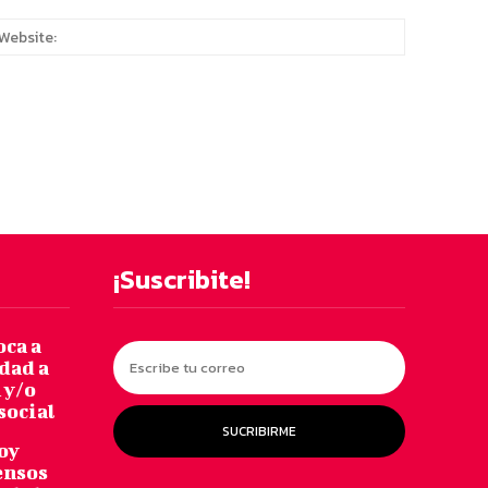
:*
Website:
¡Suscribite!
oca a
dad a
 y/o
social
SUCRIBIRME
oy
ensos