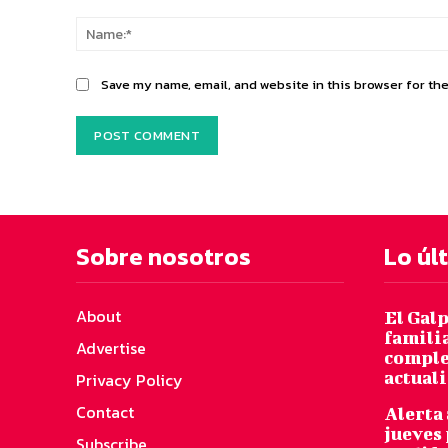
Comment:
Save my name, email, and website in this browser for th
Sobre nosotros
Lo úl
About
El Galp
famili
Advertise
comple
actuali
Privacy Policy
Contact
Alerta
jueves
Subscribe