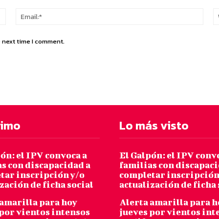
Name:*
Email
e next time I comment.
timo
Lo más visto
ón: el IPV convoca a
El Galpón: el IPV conv
as con discapacidad a
familias con discapaci
tar inscripción y/o
completar inscripción
zación de ficha social
actualización de ficha 
 amarilla para hoy
Alerta amarilla para h
 por vientos intensos
jueves por vientos int