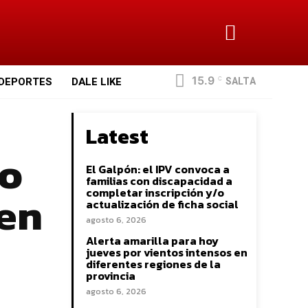
15.9
SALTA
DEPORTES
DALE LIKE
C
Latest
do
El Galpón: el IPV convoca a
familias con discapacidad a
ven
completar inscripción y/o
actualización de ficha social
agosto 6, 2026
Alerta amarilla para hoy
jueves por vientos intensos en
diferentes regiones de la
provincia
agosto 6, 2026