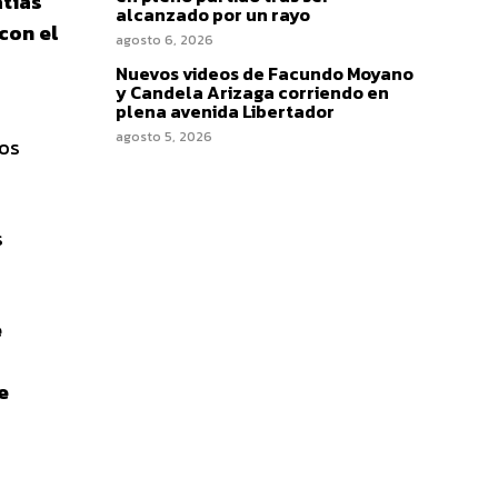
tías
alcanzado por un rayo
con el
agosto 6, 2026
Nuevos videos de Facundo Moyano
y Candela Arizaga corriendo en
plena avenida Libertador
agosto 5, 2026
los
s
e
e