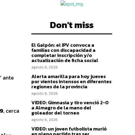
Don't miss
El Galpón: el IPV convoca a
familias con discapacidad a
completar inscripción y/o
actualización de ficha social
agosto 6, 2026
Alerta amarilla para hoy jueves
” ante
por vientos intensos en diferentes
regiones de la provincia
agosto 6, 2026
VIDEO: Gimnasia y tiro venció 2-0
a Almagro de la mano del
 9
, cerca
goleador del torneo
agosto 6, 2026
VIDEO: un joven futbolista murió
en pleno partido tras ser