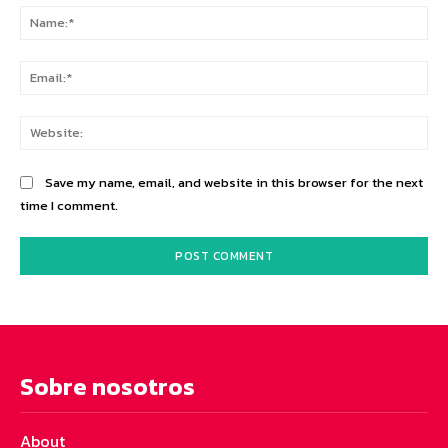
Na
Ema
Web
Save my name, email, and website in this browser for the next
time I comment.
Sobre nosotros
About