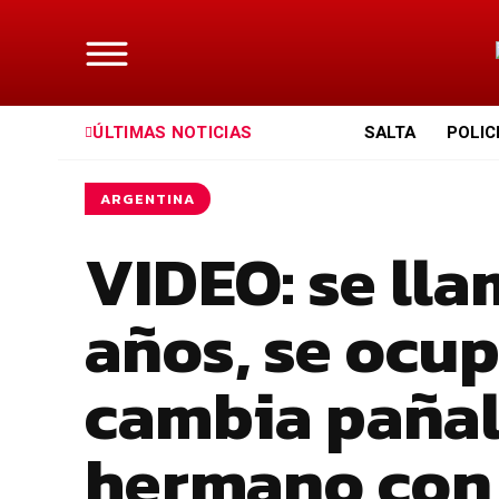
ÚLTIMAS NOTICIAS
SALTA
POLIC
ARGENTINA
VIDEO: se lla
años, se ocup
cambia pañal
hermano con