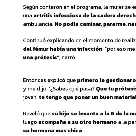
Según contaron en el programa, la mujer se 
una
artritis infecciosa de la cadera derec
ambulancia.
No podía caminar, pararme, na
Continuó explicando en el momento de realiza
del fémur había una infección
: “por eso m
una prótesis
“, narró.
Entonces explicó que
primero le gestionaro
y me dijo: ‘¿Sabes qué pasa?
Que tu prótesi
joven,
te tengo que poner un buen material
Reveló que
su hijo se levanta a la 6 de la
luego
acompaña a su otro hermano
a la pa
su hermana mas chica
.