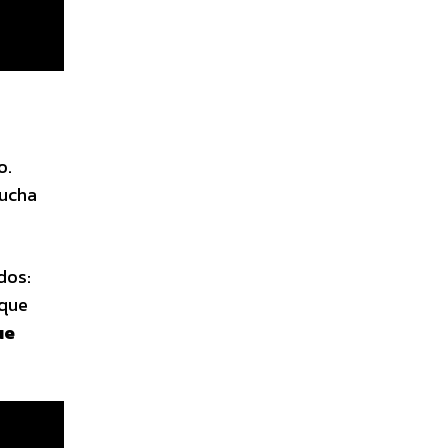
o.
ucha
dos:
 que
ue