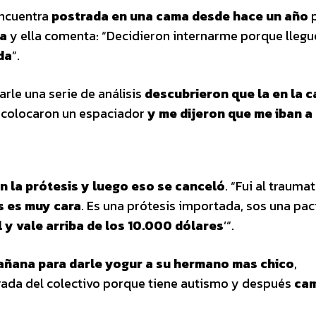
encuentra
postrada en una cama desde hace un año
p
ha
y ella comenta: “Decidieron internarme porque llegu
da
”.
rle una serie de análisis
descubrieron que la en la 
e colocaron un espaciador
y me dijeron que me iban a
n la prótesis y luego eso se canceló
. “Fui al trauma
s es muy cara
. Es una prótesis importada, sos una pac
 y vale arriba de los 10.000 dólares
’“.
 mañana para darle yogur a su hermano mas chico
,
rada del colectivo porque tiene autismo y después
cam