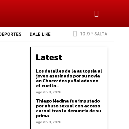
10.9
SALTA
DEPORTES
DALE LIKE
C
Latest
Los detalles de la autopsia al
joven asesinado por su novia
en Chaco: dos puñaladas en
el cuello…
agosto 8, 2026
Thiago Medina fue imputado
por abuso sexual con acceso
carnal tras la denuncia de su
prima
agosto 8, 2026