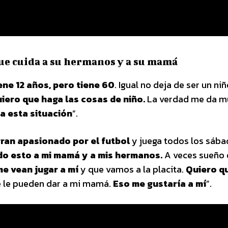
que cuida a su hermanos y a su mamá
ene 12 años, pero tiene 60
. Igual no deja de ser un niñ
iero que haga las cosas de niño.
La verdad me da m
a esta situación
”.
ran apasionado por el futbol
y juega todos los sába
do esto a mi mamá y a mis hermanos.
A veces sueño
me vean jugar a mí
y que vamos a la placita.
Quiero q
e le pueden dar a mi mamá.
Eso me gustaría a mí
”.