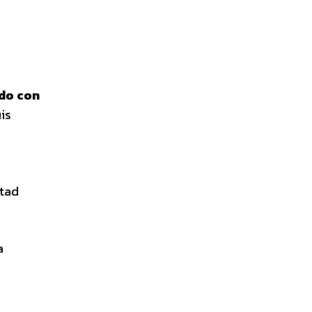
ido con
is
rtad
a