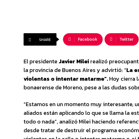
Facebook
Twitter
SHARE
El presidente
Javier Milei
realizó preocupante
la provincia de Buenos Aires y advirtió: “
La e
violentas o intentar matarme”.
Hoy cierra 
bonaerense de Moreno, pese a las dudas sobr
“Estamos en un momento muy interesante, un
aliados están aplicando lo que se llama la es
todo o nada”, analizó Milei haciendo referen
desde tratar de destruir el programa económ
violentas en la calle o intentar matarme o, si 