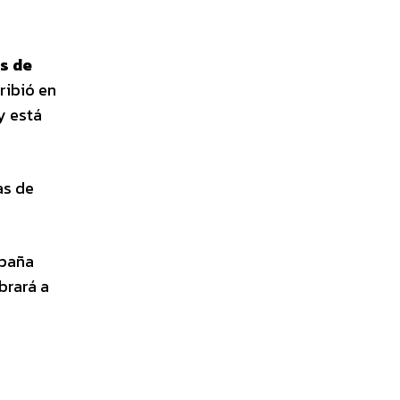
s de
cribió en
y está
as de
mpaña
brará a