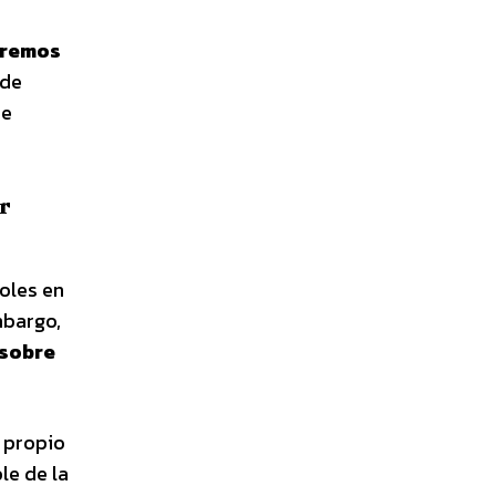
aremos
 de
de
r
oles en
mbargo,
 sobre
l propio
le de la