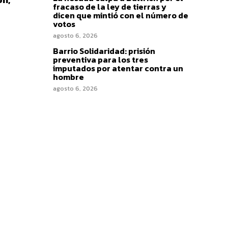
fracaso de la ley de tierras y
dicen que mintió con el número de
votos
agosto 6, 2026
Barrio Solidaridad: prisión
preventiva para los tres
imputados por atentar contra un
hombre
agosto 6, 2026