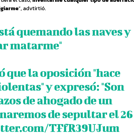
igiarme
”, advtirtió.
está quemando las naves y
tar matarme"
ó que la oposición "hace
olentas" y expresó: "Son
azos de ahogado de un
naremos de sepultar el 26
itter.com/TFfR39UJum