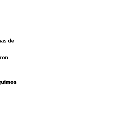
mas de
aron
guimos