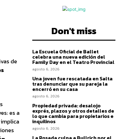
Don't miss
La Escuela Oficial de Ballet
celebra una nueva edición del
ivas de
Family Day en el Teatro Provincial
es
agosto 6, 2026
Una joven fue rescatada en Salta
tras denunciar que su pareja la
encerró en su casa
agosto 6, 2026
us
Propiedad privada: desalojo
exprés, plazos y otros detalles de
es: es a
lo que cambia para propietarios e
 implica
inquilinos
agosto 6, 2026
ciones
La Rosada culpa a Bullrich por el
ón,