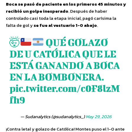
Boca se pasó de paciente en los primeros 45 minutos y
recibió un golpe inesperado
. Después de haber
controlado casi toda la etapa inicial, pagó carísima la
falta de gol y
se fue al vestuario 1-0 abajo
.
🤯
QUÉ GOLAZO
DE U CATÓLICA QUE LE
ESTÁ GANANDO A BOCA
EN LA BOMBONERA.
pic.twitter.com/c0F8lzM
fh9
— Sudanalytics (@sudanalytics_)
May 29, 2026
¡Contra letal y golazo de Católica! Montes puso el 1-0 ante