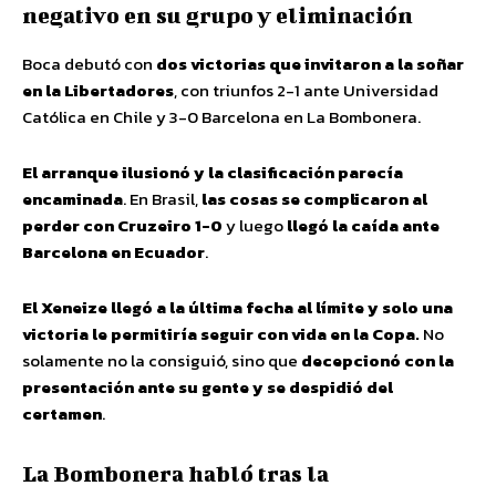
negativo en su grupo y eliminación
Boca debutó con
dos victorias que invitaron a la soñar
en la Libertadores
, con triunfos 2-1 ante Universidad
Católica en Chile y 3-0 Barcelona en La Bombonera.
El arranque ilusionó y la clasificación parecía
encaminada
. En Brasil,
las cosas se complicaron al
perder con Cruzeiro 1-0
y luego
llegó la caída ante
Barcelona en Ecuador
.
El Xeneize llegó a la última fecha al límite y solo una
victoria le permitiría seguir con vida en la Copa.
No
solamente no la consiguió, sino que
decepcionó con la
presentación ante su gente y se despidió del
certamen
.
La Bombonera habló tras la