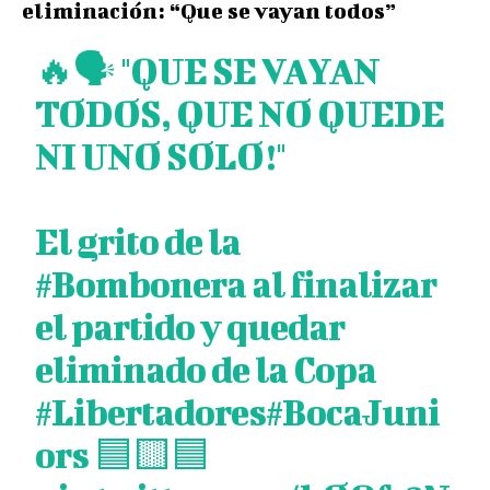
eliminación: “Que se vayan todos”
🔥🗣️ "QUE SE VAYAN
TODOS, QUE NO QUEDE
NI UNO SOLO!"
El grito de la
#Bombonera
al finalizar
el partido y quedar
eliminado de la Copa
#Libertadores
#BocaJuni
ors
🟦🟨🟦