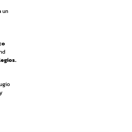
a un
co
and
legios.
fugio
 y