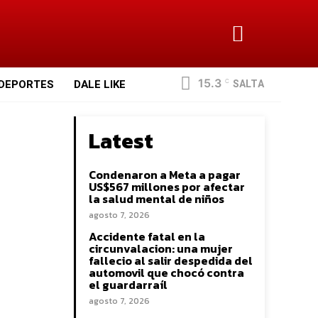
15.3
SALTA
DEPORTES
DALE LIKE
C
Latest
Condenaron a Meta a pagar
US$567 millones por afectar
la salud mental de niños
agosto 7, 2026
Accidente fatal en la
circunvalacion: una mujer
fallecio al salir despedida del
automovil que chocó contra
el guardarraíl
agosto 7, 2026