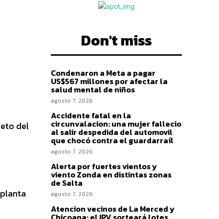
Don't miss
Condenaron a Meta a pagar
US$567 millones por afectar la
salud mental de niños
agosto 7, 2026
Accidente fatal en la
circunvalacion: una mujer fallecio
reto del
al salir despedida del automovil
que chocó contra el guardarraíl
agosto 7, 2026
Alerta por fuertes vientos y
viento Zonda en distintas zonas
de Salta
 planta
agosto 7, 2026
Atencion vecinos de La Merced y
Chicoana: el IPV sorteará lotes