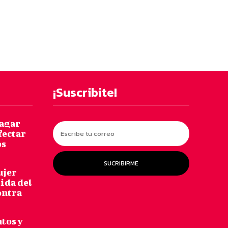
¡Suscribite!
pagar
fectar
os
SUCRIBIRME
ujer
dida del
ontra
ntos y