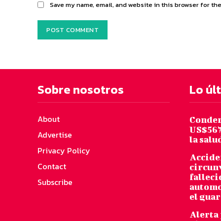
Save my name, email, and website in this browser for th
Sobre nosotros
Lo úl
About
Conden
US$567
Advertise
la salu
Privacy Policy
Acciden
Contact
circun
falleci
Subscribe
automo
el gua
Alerta 