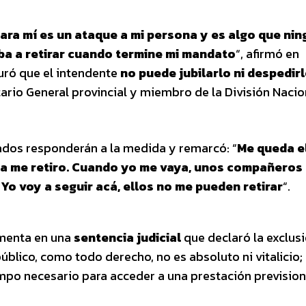
ara mí es un ataque a mi persona y es algo que nin
iba a retirar cuando termine mi mandato
“, afirmó en
uró que el intendente
no puede jubilarlo ni despedir
ario General provincial y miembro de la División Nacio
gados responderán a la medida y remarcó: “
Me queda e
a me retiro. Cuando yo me vaya, unos compañeros 
Yo voy a seguir acá, ellos no me pueden retirar
“.
amenta en una
sentencia judicial
que declaró la exclusi
público, como todo derecho, no es absoluto ni vitalicio;
mpo necesario para acceder a una prestación prevision