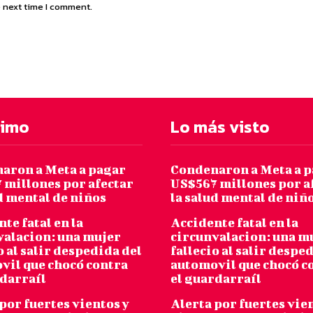
e next time I comment.
timo
Lo más visto
aron a Meta a pagar
Condenaron a Meta a 
 millones por afectar
US$567 millones por a
d mental de niños
la salud mental de niñ
te fatal en la
Accidente fatal en la
valacion: una mujer
circunvalacion: una m
o al salir despedida del
fallecio al salir despe
vil que chocó contra
automovil que chocó c
rdarraíl
el guardarraíl
por fuertes vientos y
Alerta por fuertes vie