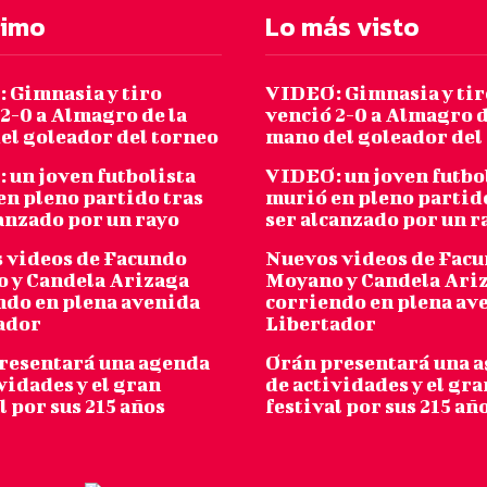
timo
Lo más visto
 Gimnasia y tiro
VIDEO: Gimnasia y tir
2-0 a Almagro de la
venció 2-0 a Almagro d
el goleador del torneo
mano del goleador del
 un joven futbolista
VIDEO: un joven futbo
en pleno partido tras
murió en pleno partid
canzado por un rayo
ser alcanzado por un r
 videos de Facundo
Nuevos videos de Fac
 y Candela Arizaga
Moyano y Candela Ari
ndo en plena avenida
corriendo en plena av
ador
Libertador
resentará una agenda
Orán presentará una 
vidades y el gran
de actividades y el gra
l por sus 215 años
festival por sus 215 añ