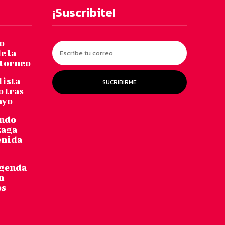
¡Suscribite!
o
e la
 torneo
lista
SUCRIBIRME
o tras
ayo
undo
zaga
enida
agenda
n
os