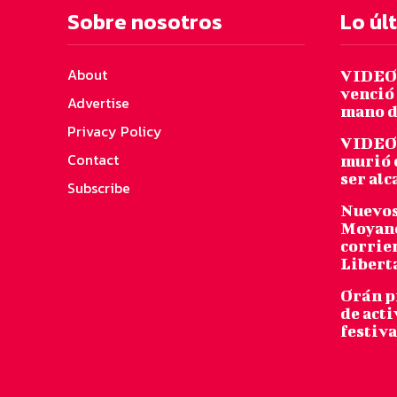
Sobre nosotros
Lo úl
About
VIDEO:
venció 
Advertise
mano d
Privacy Policy
VIDEO:
Contact
murió 
ser al
Subscribe
Nuevos
Moyano
corrie
Libert
Orán p
de acti
festiva