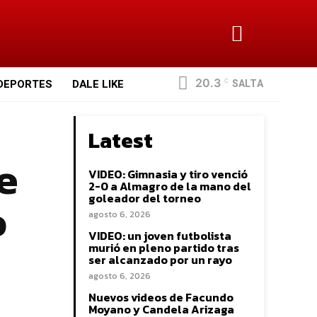
20.3
SALTA
DEPORTES
DALE LIKE
C
Latest
e
VIDEO: Gimnasia y tiro venció
2-0 a Almagro de la mano del
o
goleador del torneo
agosto 6, 2026
VIDEO: un joven futbolista
murió en pleno partido tras
ser alcanzado por un rayo
agosto 6, 2026
Nuevos videos de Facundo
Moyano y Candela Arizaga