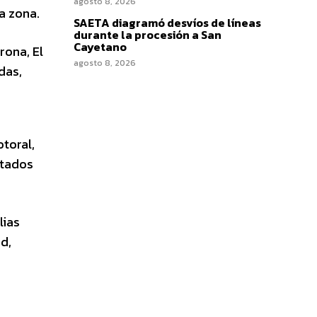
agosto 8, 2026
la zona.
SAETA diagramó desvíos de líneas
durante la procesión a San
Cayetano
rona, El
agosto 8, 2026
das,
toral,
ctados
lias
d,