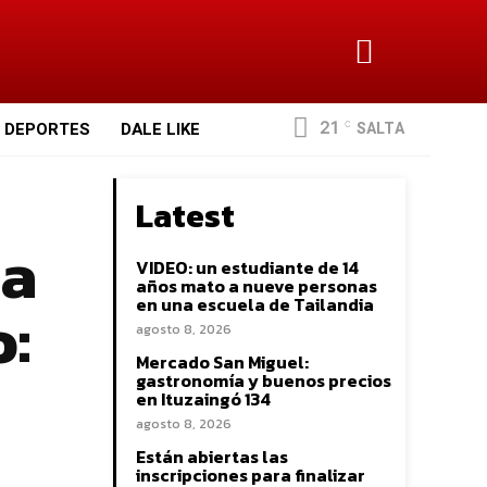
21
SALTA
DEPORTES
DALE LIKE
C
Latest
da
VIDEO: un estudiante de 14
años mato a nueve personas
o:
en una escuela de Tailandia
agosto 8, 2026
Mercado San Miguel:
gastronomía y buenos precios
en Ituzaingó 134
agosto 8, 2026
Están abiertas las
inscripciones para finalizar