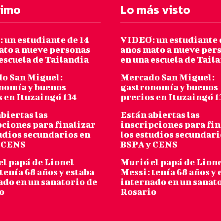
timo
Lo más visto
 un estudiante de 14
VIDEO: un estudiante 
ato a nueve personas
años mato a nueve per
escuela de Tailandia
en una escuela de Tail
o San Miguel:
Mercado San Miguel:
nomía y buenos
gastronomía y buenos
s en Ituzaingó 134
precios en Ituzaingó 1
biertas las
Están abiertas las
pciones para finalizar
inscripciones para fin
tudios secundarios en
los estudios secundari
 CENS
BSPA y CENS
el papá de Lionel
Murió el papá de Lion
tenía 68 años y estaba
Messi: tenía 68 años y 
ado en un sanatorio de
internado en un sanat
o
Rosario