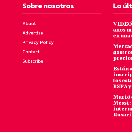
Sobre nosotros
Lo úl
About
VIDEO:
años m
Advertise
en una 
Privacy Policy
Mercad
Contact
gastro
precio
Subscribe
Están a
inscri
los es
BSPA y
Murió 
Messi: 
intern
Rosari