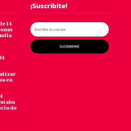
¡Suscribite!
de 14
sonas
andia
SUCRIBIRME
34
alizar
os en
el
estaba
orio de