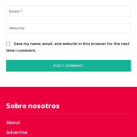
Ema
Web
Save my name, email, and website in this browser for the next
time I comment.
Sobre nosotros
About
Advertise