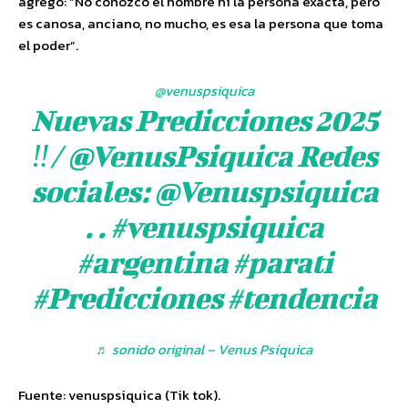
agregó: “No conozco el nombre ni la persona exacta, pero
es canosa, anciano, no mucho, es esa la persona que toma
el poder”.
@venuspsiquica
Nuevas Predicciones 2025
‼️/ @VenusPsiquica Redes
sociales: @Venuspsiquica
. .
#venuspsiquica
#argentina
#parati
#Predicciones
#tendencia
♬ sonido original – Venus Psíquica
Fuente: venuspsiquica (Tik tok).