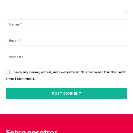
Comment:
Na
Ema
Web
Save my name, email, and website in this browser for the next
time I comment.
Sobre nosotros