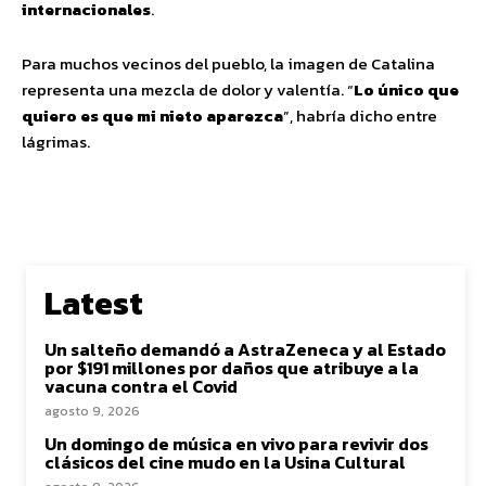
internacionales
.
Para muchos vecinos del pueblo, la imagen de Catalina
representa una mezcla de dolor y valentía. “
Lo único que
quiero es que mi nieto aparezca
”, habría dicho entre
lágrimas.
Latest
Un salteño demandó a AstraZeneca y al Estado
por $191 millones por daños que atribuye a la
vacuna contra el Covid
agosto 9, 2026
Un domingo de música en vivo para revivir dos
clásicos del cine mudo en la Usina Cultural