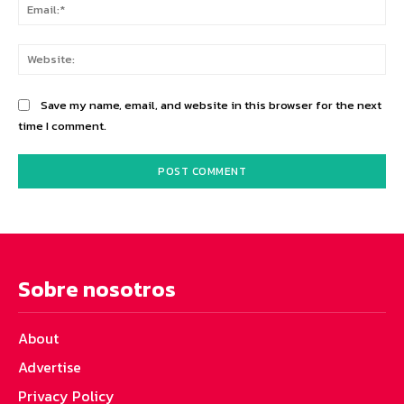
Ema
Web
Save my name, email, and website in this browser for the next
time I comment.
Sobre nosotros
About
Advertise
Privacy Policy