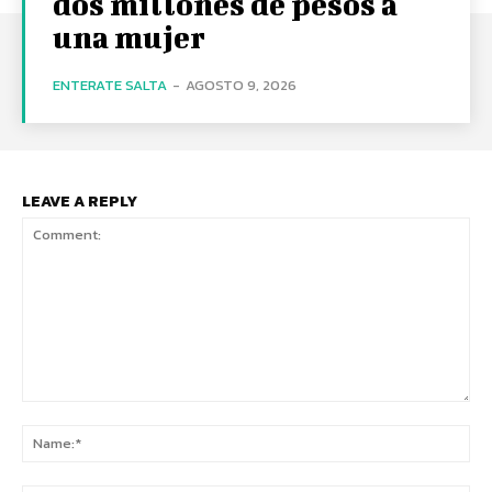
dos millones de pesos a
una mujer
ENTERATE SALTA
-
AGOSTO 9, 2026
LEAVE A REPLY
Comment:
Na