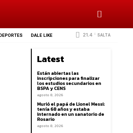
21.4
SALTA
DEPORTES
DALE LIKE
C
Latest
Están abiertas las
inscripciones para finalizar
los estudios secundarios en
BSPA y CENS
agosto 8, 2026
Murió el papá de Lionel Messi:
tenía 68 años y estaba
internado en un sanatorio de
Rosario
agosto 8, 2026