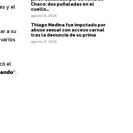
Chaco: dos puñaladas en el
es y el
cuello…
agosto 8, 2026
Thiago Medina fue imputado por
abuso sexual con acceso carnal
ar a su
tras la denuncia de su prima
 varios
agosto 8, 2026
có el
stando
“.