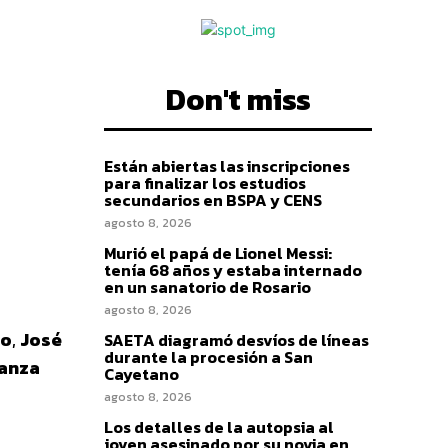
Don't miss
Están abiertas las inscripciones
para finalizar los estudios
secundarios en BSPA y CENS
agosto 8, 2026
Murió el papá de Lionel Messi:
tenía 68 años y estaba internado
en un sanatorio de Rosario
agosto 8, 2026
do
,
José
SAETA diagramó desvíos de líneas
durante la procesión a San
vanza
Cayetano
agosto 8, 2026
Los detalles de la autopsia al
joven asesinado por su novia en