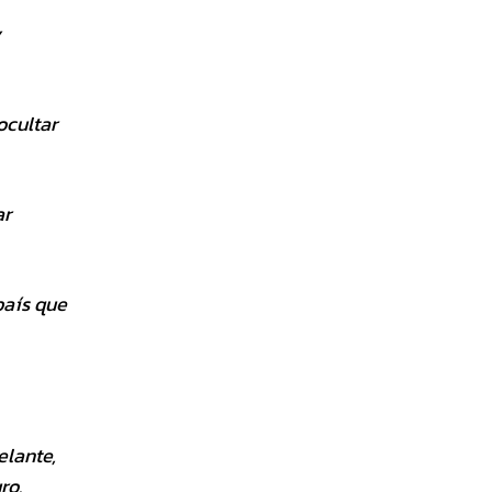
y
ocultar
ar
país que
elante,
ro.