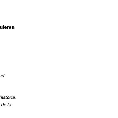
uieran
 el
istoria.
 de la