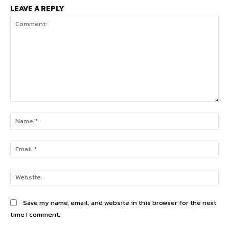
LEAVE A REPLY
Comment:
Na
Ema
Web
Save my name, email, and website in this browser for the next
time I comment.