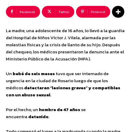
Facebook
Twitter
Pinterest
La madre, una adolescente de 16 años, lo llevó a la guardia
del Hospital de Niños Víctor J. Vilela, alarmada por las
molestias físicas y la crisis de llanto de su hijo. Después
del chequeo, los médicos presentaron la denuncia ante el
Ministerio Público de la Acusación (MPA).
Un
bebé de seis meses
tuvo que ser internado de
urgencia en la ciudad de Rosario luego de que los
médicos
detectaran “lesiones graves” y compatibles
con un abuso sexual
.
Por el hecho, un
hombre de 47 años
se
encuentra
detenido
.
Todo comenzó el lunes a la madrugada cuando la madre