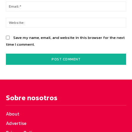
Ema
Web
Save my name, email, and website in this browser for the next
time I comment.
Sobre nosotros
About
Advertise