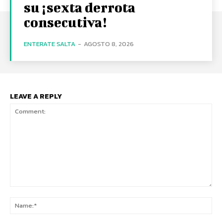
su ¡sexta derrota
consecutiva!
ENTERATE SALTA
-
AGOSTO 8, 2026
LEAVE A REPLY
Comment:
Na