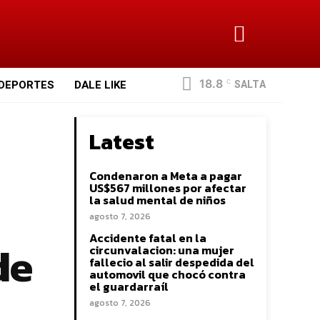
18.8
SALTA
DEPORTES
DALE LIKE
C
Latest
Condenaron a Meta a pagar
US$567 millones por afectar
la salud mental de niños
agosto 7, 2026
Accidente fatal en la
de
circunvalacion: una mujer
fallecio al salir despedida del
automovil que chocó contra
el guardarraíl
agosto 7, 2026