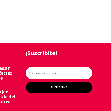
¡Suscribite!
pagar
fectar
os
SUCRIBIRME
ujer
dida del
ontra