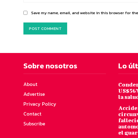
Save my name, email, and website in this browser for th
Sobre nosotros
Lo úl
About
Conden
US$567
Advertise
la salu
Privacy Policy
Acciden
Contact
circun
falleci
Subscribe
automo
el gua