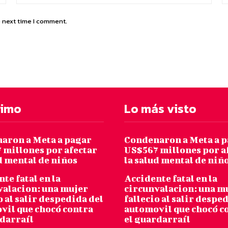
e next time I comment.
timo
Lo más visto
aron a Meta a pagar
Condenaron a Meta a 
 millones por afectar
US$567 millones por a
d mental de niños
la salud mental de niñ
te fatal en la
Accidente fatal en la
valacion: una mujer
circunvalacion: una m
o al salir despedida del
fallecio al salir despe
vil que chocó contra
automovil que chocó c
rdarraíl
el guardarraíl