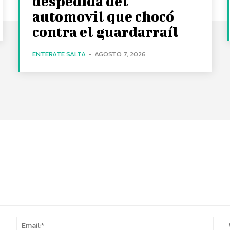
despedida del
automovil que chocó
contra el guardarraíl
ENTERATE SALTA
-
AGOSTO 7, 2026
Name:*
Email