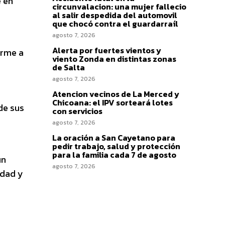
 en
circunvalacion: una mujer fallecio
al salir despedida del automovil
que chocó contra el guardarraíl
agosto 7, 2026
Alerta por fuertes vientos y
orme a
viento Zonda en distintas zonas
de Salta
agosto 7, 2026
Atencion vecinos de La Merced y
Chicoana: el IPV sorteará lotes
de sus
con servicios
agosto 7, 2026
La oración a San Cayetano para
pedir trabajo, salud y protección
para la familia cada 7 de agosto
un
agosto 7, 2026
idad y