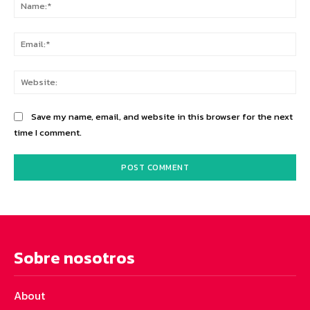
Na
Ema
Web
Save my name, email, and website in this browser for the next
time I comment.
Sobre nosotros
About