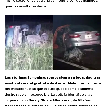
mismo sector circulaba una camioneta con dos hombres,
quienes resultaron ilesos.
Las víctimas femeninas regresaban a su localidad tras
asistir al recital gratuito de Axel en Melincué
. La fuerza
del impacto fue tal que el auto quedó completamente
destrozado e irreconocible. La policía identificó a las
mujeres como
Nancy Gloria Albarracín
, de 63 años;
Nanci Marcela Beliera
, de 58;
Marisa Grimi
, también de