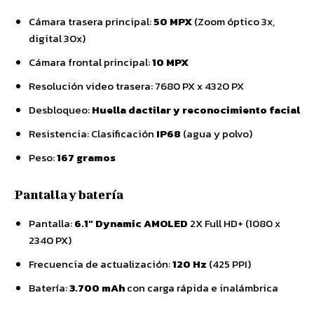
Cámara trasera principal:
50 MPX
(Zoom óptico 3x,
digital 30x)
Cámara frontal principal:
10 MPX
Resolución video trasera: 7680 PX x 4320 PX
Desbloqueo:
Huella dactilar y reconocimiento facial
Resistencia: Clasificación
IP68
(agua y polvo)
Peso:
167 gramos
Pantalla y batería
Pantalla:
6.1″ Dynamic AMOLED
2X Full HD+ (1080 x
2340 PX)
Frecuencia de actualización:
120 Hz
(425 PPI)
Batería:
3.700 mAh
con carga rápida e inalámbrica