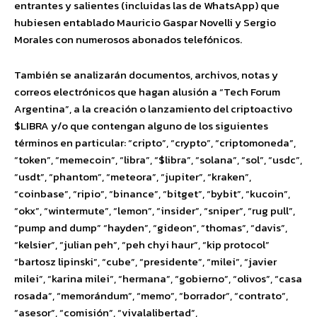
entrantes y salientes (incluidas las de WhatsApp) que
hubiesen entablado Mauricio Gaspar Novelli y Sergio
Morales con numerosos abonados telefónicos.
También se analizarán documentos, archivos, notas y
correos electrónicos que hagan alusión a “Tech Forum
Argentina”, a la creación o lanzamiento del criptoactivo
$LIBRA y/o que contengan alguno de los siguientes
términos en particular: “cripto”, “crypto”, “criptomoneda”,
“token”, “memecoin”, “libra”, “$libra”, “solana”, “sol”, “usdc”,
“usdt”, “phantom”, “meteora”, “jupiter”, “kraken”,
“coinbase”, “ripio”, “binance”, “bitget”, “bybit”, “kucoin”,
“okx”, “wintermute”, “lemon”, “insider”, “sniper”, “rug pull”,
“pump and dump” “hayden”, “gideon”, “thomas”, “davis”,
“kelsier”, “julian peh”, “peh chyi haur”, “kip protocol”
“bartosz lipinski”, “cube”, “presidente”, “milei”, “javier
milei”, “karina milei”, “hermana”, “gobierno”, “olivos”, “casa
rosada”, “memorándum”, “memo”, “borrador”, “contrato”,
“asesor”, “comisión”, “vivalalibertad”,