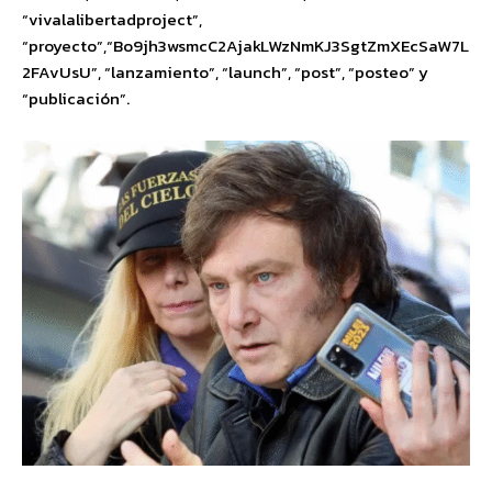
“vivalalibertadproject”,
“proyecto”,“Bo9jh3wsmcC2AjakLWzNmKJ3SgtZmXEcSaW7L
2FAvUsU”, “lanzamiento”, “launch”, “post”, “posteo” y
“publicación”.