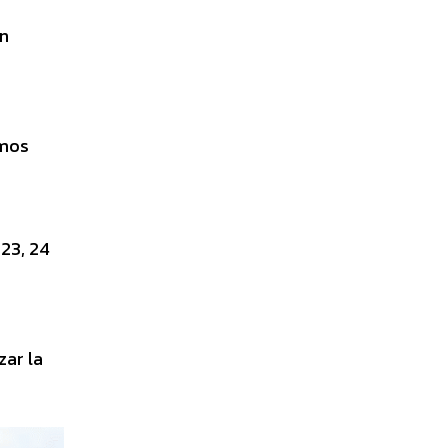
En
amos
 23, 24
zar la