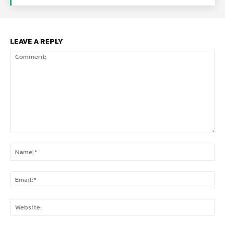
LEAVE A REPLY
Comment:
Na
Ema
Web