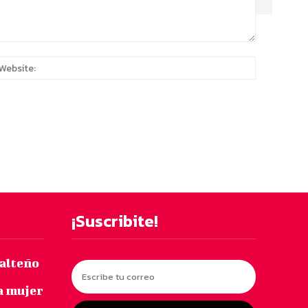
:*
Website:
¡Suscribite!
salteño
a mujer