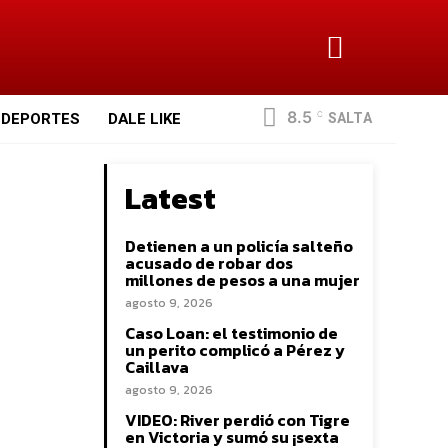
8.5
SALTA
DEPORTES
DALE LIKE
C
Latest
Detienen a un policía salteño
acusado de robar dos
millones de pesos a una mujer
agosto 9, 2026
Caso Loan: el testimonio de
un perito complicó a Pérez y
Caillava
agosto 9, 2026
VIDEO: River perdió con Tigre
en Victoria y sumó su ¡sexta