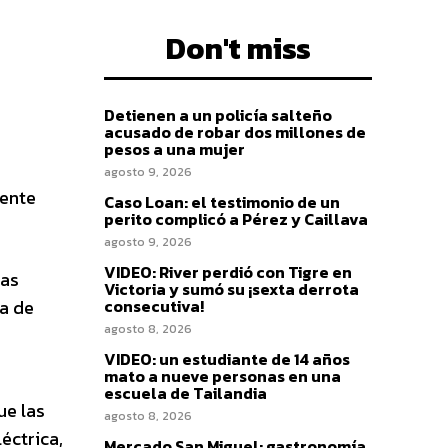
Don't miss
Detienen a un policía salteño
acusado de robar dos millones de
pesos a una mujer
agosto 9, 2026
mente
Caso Loan: el testimonio de un
perito complicó a Pérez y Caillava
agosto 9, 2026
VIDEO: River perdió con Tigre en
tas
Victoria y sumó su ¡sexta derrota
ga de
consecutiva!
agosto 8, 2026
VIDEO: un estudiante de 14 años
mato a nueve personas en una
escuela de Tailandia
ue las
agosto 8, 2026
éctrica,
Mercado San Miguel: gastronomía