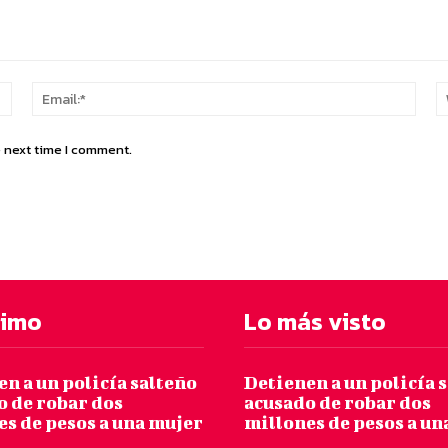
Name:*
Email
e next time I comment.
timo
Lo más visto
n a un policía salteño
Detienen a un policía 
o de robar dos
acusado de robar dos
es de pesos a una mujer
millones de pesos a un