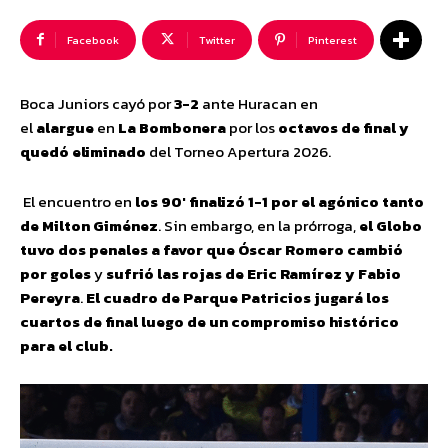
Facebook
Twitter
Pinterest
Boca Juniors cayó por
3-2
ante Huracan en
el
alargue
en
La Bombonera
por los
octavos de final y
quedó eliminado
del Torneo Apertura 2026.
El encuentro en
los 90′ finalizó 1-1 por el agónico tanto
de Milton Giménez
. Sin embargo, en la prórroga,
el Globo
tuvo dos penales a favor que Óscar Romero cambió
por goles
y
sufrió las rojas de Eric Ramírez y Fabio
Pereyra
.
El cuadro de Parque Patricios jugará los
cuartos de final luego de un compromiso histórico
para el club.