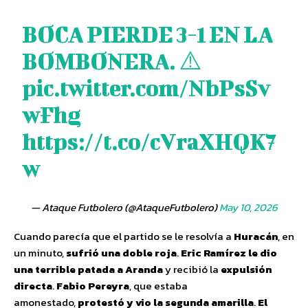
BOCA PIERDE 3-1 EN LA
BOMBONERA. ⚠️
pic.twitter.com/NbPsSv
wFhg
https://t.co/cVraXHQK7
w
— Ataque Futbolero (@AtaqueFutbolero)
May 10, 2026
Cuando parecía que el partido se le resolvía a
Huracán
, en
un minuto,
sufrió una doble roja
.
Eric Ramírez le dio
una terrible patada a Aranda
y recibió la
expulsión
directa
.
Fabio Pereyra
, que estaba
amonestado,
protestó y vio la segunda amarilla
.
El