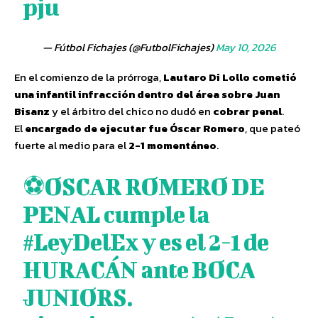
pju
— Fútbol Fichajes (@FutbolFichajes)
May 10, 2026
En el comienzo de la prórroga,
Lautaro Di Lollo cometió
una infantil infracción dentro del área sobre Juan
Bisanz
y el árbitro del chico no dudó en
cobrar penal
.
El
encargado de ejecutar fue Óscar Romero
, que pateó
fuerte al medio para el
2-1 momentáneo
.
⚽OSCAR ROMERO DE
PENAL cumple la
#LeyDelEx
y es el 2-1 de
HURACÁN ante BOCA
JUNIORS.