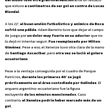
que estuvo
a centímetros de ser gol en contra de Lucas
Blondel
.
A los 22′,
el buen envión futbolístico y anímico de Boca
sufrió una pálida
. Adam Barreiro tuvo que dejar el campo
de juego por
un dolor muy fuerte en su aductor
que no
lo dejó ni intentar seguir.
Fue reemplazado por Milton
Giménez
. Pese a eso, el Xeneize tuvo otra clara de la mano
de
Santiago Ascacibar
, pero
otra vez se lució el golero
ecuatoriano
.
Pese a la ventaja conseguida por el cuadro de Parque
Patricios,
durante los primeros 40′ se jugó
prácticamente en el área custodiada por Galíndez
. El
arquero argentino-ecuatoriano fue la figura
excluyente
de los minutos mencionados
. Caso
contrario,
el Xeneize podría haber marcado más de un
gol
.