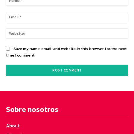
Ema
Web
Save my name, email, and website in this browser for the next
time I comment.
Sobre nosotros
About