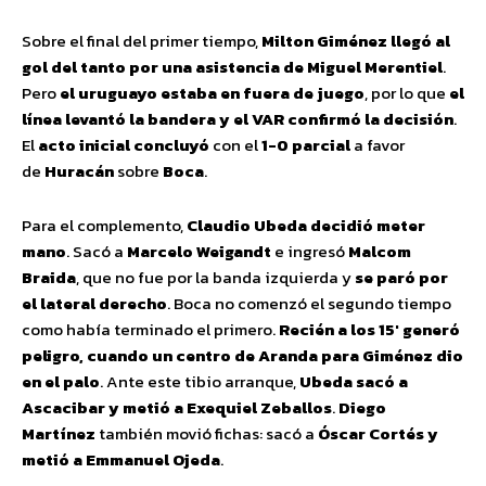
Sobre el final del primer tiempo,
Milton Giménez llegó al
gol del tanto por una asistencia de Miguel Merentiel
.
Pero
el uruguayo estaba en fuera de juego
, por lo que
el
línea levantó la bandera y el VAR confirmó la decisión
.
El
acto inicial concluyó
con el
1-0 parcial
a favor
de
Huracán
sobre
Boca
.
Para el complemento,
Claudio Ubeda decidió meter
mano
. Sacó a
Marcelo Weigandt
e ingresó
Malcom
Braida
, que no fue por la banda izquierda y
se paró por
el lateral derecho
. Boca no comenzó el segundo tiempo
como había terminado el primero.
Recién a los 15′ generó
peligro, cuando un centro de Aranda para Giménez dio
en el palo
. Ante este tibio arranque,
Ubeda sacó a
Ascacibar y metió a Exequiel Zeballos
.
Diego
Martínez
también movió fichas: sacó a
Óscar Cortés y
metió a Emmanuel Ojeda
.