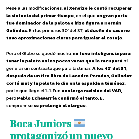
Pese a las modificaciones,
al Xeneize le costó recuperar
la sintonía del primer tiempo
, en el que
en gran parte
fue dominador de la pelota
e
hizo figura a Hernán
Galíndez
. En los primeros 30′ del ST,
el dueño de casa no
tuvo aproximaciones claras para igualar el cotejo
.
Pero el Globo se quedó mucho,
no tuvo inteligencia para
tener la pelota en las pocas veces que la recuperó
ni
generar un contraataque para lastimar.
A los 42′ del ST,
después de un tiro libre de Leandro Paredes, Galíndez
cortó mal y la pelota le dio en la espalda a Giménez
,
por lo que llego el 1-1. Fue
una larga revisión del VAR
,
pero
Pablo Echavarría confirmó el tanto
. El
compromiso
se prolongó al alargue
.
Boca Juniors
protagonizó un nuevo