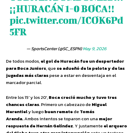
¡¡HURACÁN 1-0 BOCA!!
pic.twitter.com/ICOK6Pd
5FR
— SportsCenter (@SC_ESPN)
May 9, 2026
De todos modos,
el gol de Huracán fue un despertador
para Boca Juniors
, que
se adueñó de la pelota y de las
jugadas más claras
pese a estar en desventaja en el
marcador parcial.
Entre los 15′ y los 20′,
Boca creció mucho y tuvo tres
chances claras
. Primero un cabezazo de
Miguel
Merentiel
y luego
buen remate
de
Tomás
Aranda.
Ambos intentos se toparon con una
mejor
respuesta de Hernán Galíndez
. Y justamente
el arquero
del Globo tuvo otra gran intervención
ante un testazo