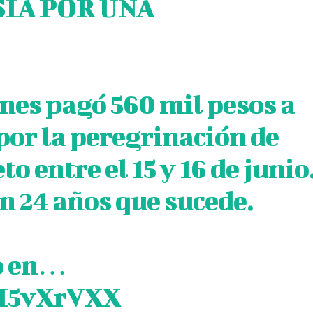
SIA POR UNA
ones pagó 560 mil pesos a
por la peregrinación de
to entre el 15 y 16 de junio
en 24 años que sucede.
do en…
xI5vXrVXX