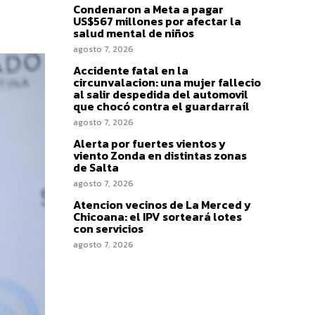
Condenaron a Meta a pagar
US$567 millones por afectar la
salud mental de niños
agosto 7, 2026
Accidente fatal en la
circunvalacion: una mujer fallecio
al salir despedida del automovil
que chocó contra el guardarraíl
agosto 7, 2026
Alerta por fuertes vientos y
viento Zonda en distintas zonas
de Salta
agosto 7, 2026
Atencion vecinos de La Merced y
Chicoana: el IPV sorteará lotes
con servicios
agosto 7, 2026