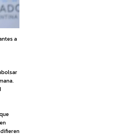
antes a
mbolsar
emana.
d
 que
ten
 difieren