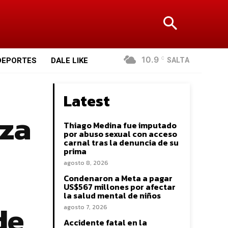
10.9
SALTA
DEPORTES
DALE LIKE
C
Latest
uza
Thiago Medina fue imputado
por abuso sexual con acceso
carnal tras la denuncia de su
prima
agosto 8, 2026
Condenaron a Meta a pagar
US$567 millones por afectar
la salud mental de niños
de
agosto 7, 2026
Accidente fatal en la