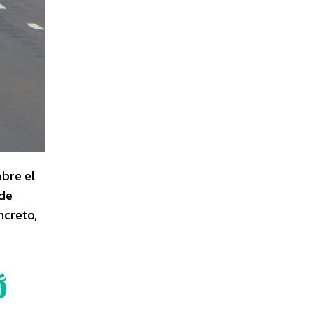
bre el
 de
ncreto,
Ó