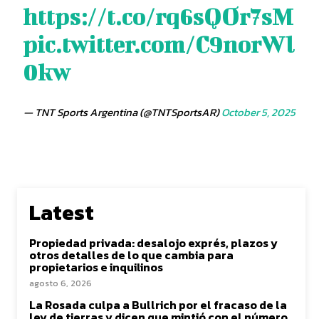
https://t.co/rq6sQOr7sM
pic.twitter.com/C9norWl
0kw
— TNT Sports Argentina (@TNTSportsAR)
October 5, 2025
Latest
Propiedad privada: desalojo exprés, plazos y
otros detalles de lo que cambia para
propietarios e inquilinos
agosto 6, 2026
La Rosada culpa a Bullrich por el fracaso de la
ley de tierras y dicen que mintió con el número