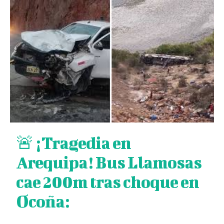
🚨 ¡Tragedia en
Arequipa! Bus Llamosas
cae 200m tras choque en
Ocoña: