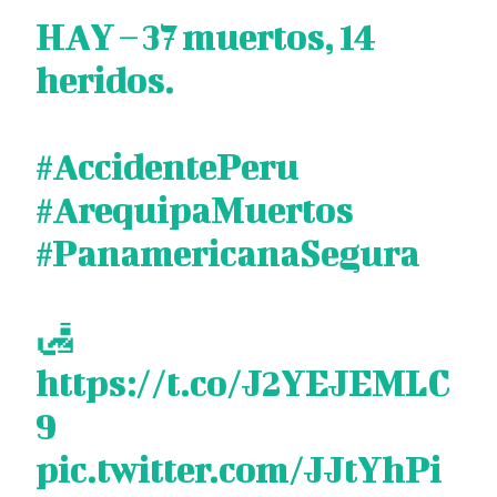
HAY – 37 muertos, 14
heridos.
#AccidentePeru
#ArequipaMuertos
#PanamericanaSegura
🛃
https://t.co/J2YEJEMLC
9
pic.twitter.com/JJtYhPi