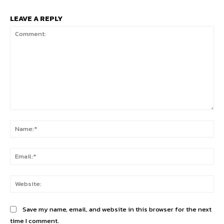
LEAVE A REPLY
Comment:
Na
Ema
Web
Save my name, email, and website in this browser for the next
time I comment.