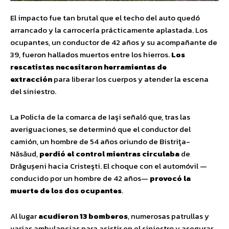
El impacto fue tan brutal que el techo del auto quedó
arrancado y la carrocería prácticamente aplastada. Los
ocupantes, un conductor de 42 años y su acompañante de
39, fueron hallados muertos entre los hierros.
Los
rescatistas necesitaron herramientas de
extracción
para liberar los cuerpos y atender la escena
del siniestro.
La Policía de la comarca de Iaşi señaló que, tras las
averiguaciones, se determinó que el conductor del
camión, un hombre de 54 años oriundo de Bistriţa-
Năsăud,
perdió el control mientras circulaba
de
Drăgușeni hacia Cristeşti. El choque con el automóvil —
conducido por un hombre de 42 años—
provocó la
muerte de los dos ocupantes
.
Al lugar
acudieron 13 bomberos
, numerosas patrullas y
varias ambulancias para asistir en el siniestro y asegurar