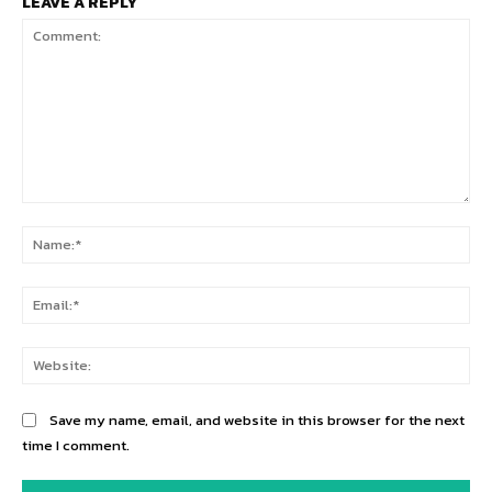
LEAVE A REPLY
Comment:
Na
Ema
Web
Save my name, email, and website in this browser for the next
time I comment.