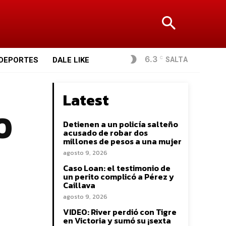
6.3
SALTA
DEPORTES
DALE LIKE
C
Latest
0
Detienen a un policía salteño
acusado de robar dos
millones de pesos a una mujer
agosto 9, 2026
Caso Loan: el testimonio de
un perito complicó a Pérez y
Caillava
agosto 9, 2026
VIDEO: River perdió con Tigre
en Victoria y sumó su ¡sexta