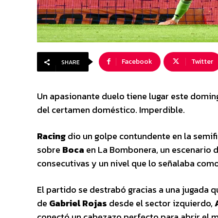
Facebook
Twitter
SHARE
Un apasionante duelo tiene lugar este domingo
del certamen doméstico. Imperdible.
Racing
dio un golpe contundente en la semifi
sobre
Boca
en La Bombonera, un escenario 
consecutivas y un nivel que lo señalaba como
El partido se destrabó gracias a una jugada
de
Gabriel Rojas
desde el sector izquierdo,
conectó un cabezazo perfecto para abrir el ma