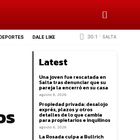
30.1
SALTA
DEPORTES
DALE LIKE
C
Latest
Una joven fue rescatada en
Salta tras denunciar que su
pareja la encerró en su casa
agosto 6, 2026
Propiedad privada: desalojo
os
exprés, plazos y otros
detalles de lo que cambia
para propietarios e inquilinos
agosto 6, 2026
La Rosada culpa a Bullrich