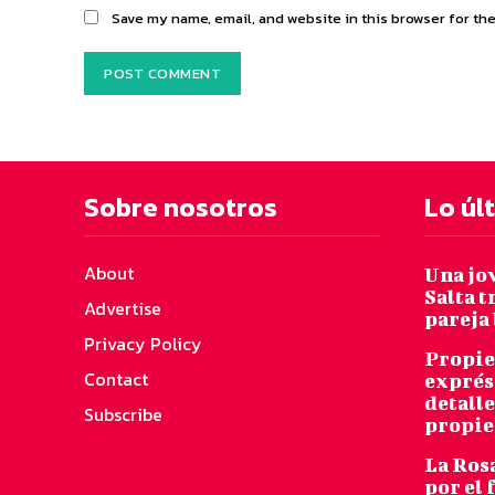
Save my name, email, and website in this browser for th
Sobre nosotros
Lo úl
About
Una jo
Salta t
Advertise
pareja 
Privacy Policy
Propie
Contact
exprés,
detalle
Subscribe
propie
La Rosa
por el 