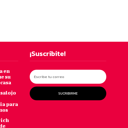
¡Suscribite!
a en
ue su
 casa
salojo
SUCRIBIRME
bia para
inos
rich
 de