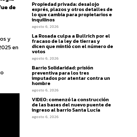
Propiedad privada: desalojo
fue de
exprés, plazos y otros detalles de
lo que cambia para propietarios e
inquilinos
agosto 6, 2026
La Rosada culpa a Bullrich por el
gos y
fracaso de la ley de tierras y
dicen que mintió con el número de
 2025 en
votos
agosto 6, 2026
Barrio Solidaridad: prisión
co
preventiva para los tres
imputados por atentar contra un
hombre
agosto 6, 2026
VIDEO: comenzó la construcción
de las bases del nuevo puente de
ingreso al barrio Santa Lucía
agosto 6, 2026