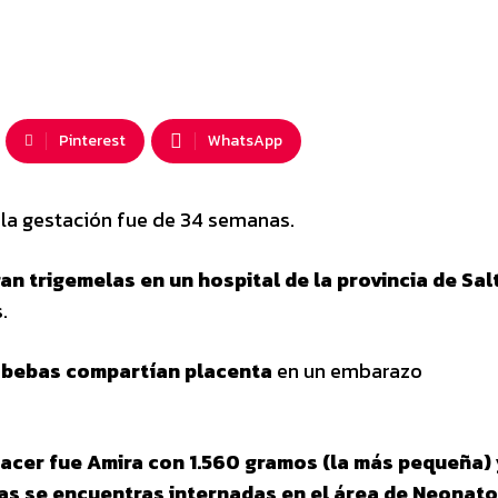
Pinterest
WhatsApp
 la gestación fue de 34 semanas.
an trigemelas en un hospital de la provincia de Sal
.
 bebas compartían placenta
en un embarazo
nacer fue Amira con 1.560 gramos (la más pequeña)
as se encuentras internadas en el área de Neonato