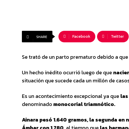
Facebook
Twitter
SHARE
Se trató de un parto prematuro debido a que
Un hecho inédito ocurrió luego de que
nacier
situación que sucede cada un millón de casos
Es un acontecimiento excepcional ya que
las
denominado
monocorial triamnótico.
Ainara pesó 1.640 gramos, la segunda en 
Ámbar con 1.780
, al tiempo que
las herman