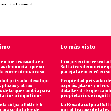
e next time I comment.
timo
Lo más visto
ven fue rescatada en
Una joven fue rescatad
ras denunciar que su
Salta tras denunciar q
la encerró en su casa
pareja la encerró en su
dad privada: desalojo
Propiedad privada: de
 plazos y otros
exprés, plazos y otros
s de lo que cambia para
detalles de lo que cam
tarios e inquilinos
propietarios e inquil
da culpa a Bullrich
La Rosada culpa a Bull
fracaso de la ley de
por el fracaso de la ley