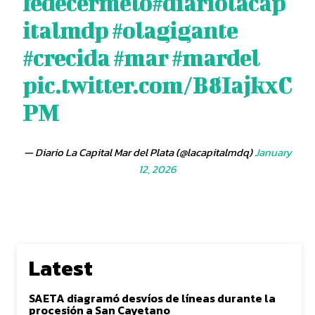
fedecermelo
#diariolacap
italmdp
#olagigante
#crecida
#mar
#mardel
pic.twitter.com/B8IajkxC
PM
— Diario La Capital Mar del Plata (@lacapitalmdq)
January
12, 2026
Latest
SAETA diagramó desvíos de líneas durante la
procesión a San Cayetano