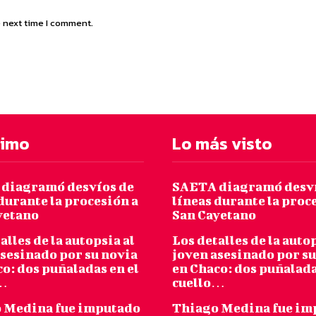
e next time I comment.
timo
Lo más visto
diagramó desvíos de
SAETA diagramó desví
durante la procesión a
líneas durante la proc
yetano
San Cayetano
alles de la autopsia al
Los detalles de la autop
asesinado por su novia
joven asesinado por su
o: dos puñaladas en el
en Chaco: dos puñalada
o…
cuello…
 Medina fue imputado
Thiago Medina fue im