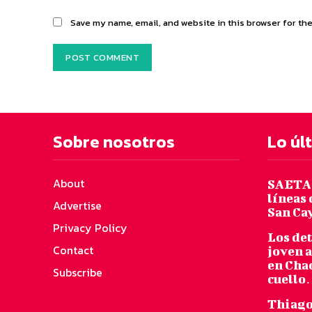
Save my name, email, and website in this browser for th
Sobre nosotros
Lo úl
About
SAETA 
líneas 
Advertise
San Ca
Privacy Policy
Los det
Contact
joven 
en Chac
Subscribe
cuell
Thiago