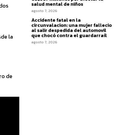
salud mental de niños
 dos
agosto 7, 2026
Accidente fatal en la
circunvalacion: una mujer fallecio
al salir despedida del automovil
que chocó contra el guardarraíl
de la
agosto 7, 2026
ro de