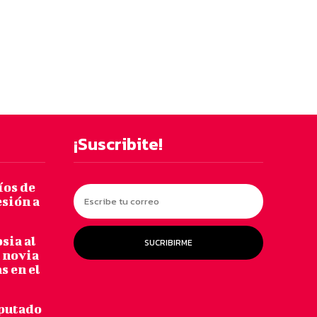
¡Suscribite!
os de
esión a
sia al
SUCRIBIRME
 novia
s en el
putado