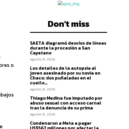
Don't miss
SAETA diagramó desvíos de líneas
durante la procesión a San
Cayetano
e
agosto 8, 2026
ores o
Los detalles de la autopsia al
joven asesinado por su novia en
Chaco: dos puñaladas en el
cuello…
agosto 8, 2026
abajos
Thiago Medina fue imputado por
abuso sexual con acceso carnal
tras la denuncia de su prima
agosto 8, 2026
Condenaron a Meta a pagar
ue
US$567 millones por afectar la