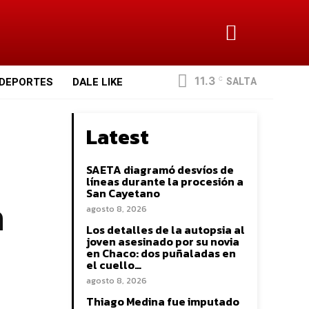
11.3
SALTA
DEPORTES
DALE LIKE
C
Latest
SAETA diagramó desvíos de
líneas durante la procesión a
a
San Cayetano
agosto 8, 2026
Los detalles de la autopsia al
joven asesinado por su novia
en Chaco: dos puñaladas en
el cuello…
agosto 8, 2026
Thiago Medina fue imputado