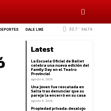
33.7
SALTA
DEPORTES
DALE LIKE
C
Latest
ó
La Escuela Oficial de Ballet
celebra una nueva edición del
Family Day en el Teatro
Provincial
agosto 6, 2026
Una joven fue rescatada en
Salta tras denunciar que su
pareja la encerró en su casa
agosto 6, 2026
Propiedad privada: desalojo