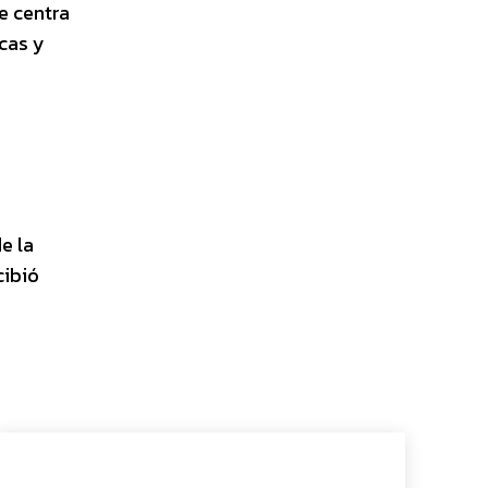
e centra
icas y
e la
cibió