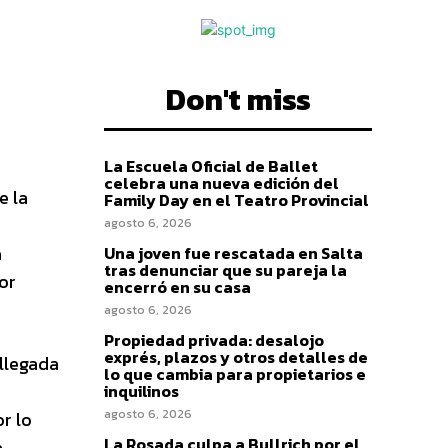
Don't miss
La Escuela Oficial de Ballet
celebra una nueva edición del
e la
Family Day en el Teatro Provincial
agosto 6, 2026
a
Una joven fue rescatada en Salta
tras denunciar que su pareja la
or
encerró en su casa
agosto 6, 2026
Propiedad privada: desalojo
exprés, plazos y otros detalles de
 llegada
lo que cambia para propietarios e
inquilinos
agosto 6, 2026
or lo
La Rosada culpa a Bullrich por el
a