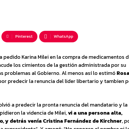
Pinterest
WhatsApp
a pedido Karina Milei en la compra de medicamentos d
cude los cimientos de la gestión administrada por su
s problemas al Gobierno. Al menos así lo estimó
Ros
r predecir la renuncia del lider libertario y tambien p
lvió a predecir la pronta renuncia del mandatario y la
idieron la videncia de Milei,
vi a una persona alta,
, y detrás venía Cristina Fernández de Kirchner
, p
la expresidenta”. Y agregó: “No conozco el nombre ni l