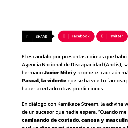
Facebook
Twitter
SHARE
El escandalo por presuntas coimas que habri
Agencia Nacional de Discapacidad (Andis), sa
hermano
Javier Milei
y promete traer aún má
Pascal, la vidente
que se ha vuelto famosa po
haber acertado otras predicciones.
En diálogo con Kamikaze Stream, la adivina vo
de un sucesor que nadie espera: “Cuando me p
caminando de costado, canosa y masculino
cual yo digo en mi videncia que es cercano a 