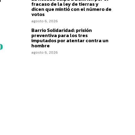
fracaso de la ley de tierras y
dicen que mintió con el número de
votos
agosto 6, 2026
Barrio Solidaridad: prisión
preventiva para los tres
imputados por atentar contra un
o
hombre
agosto 6, 2026