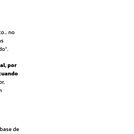
ato… no
as
do”.
al, por
 cuando
r,
n
 base de