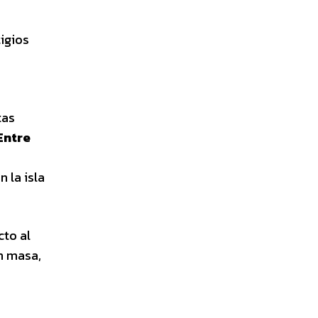
igios
tas
 Entre
 la isla
to al
en masa,