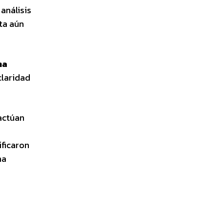
análisis
ta aún
na
claridad
 actúan
ificaron
na