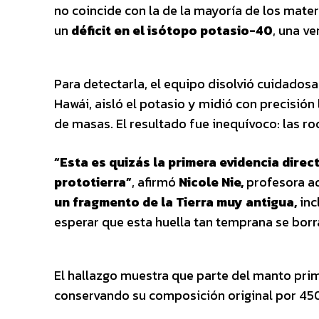
no coincide con la de la mayoría de los mate
un
déficit en el isótopo potasio-40
, una ve
Para detectarla, el equipo disolvió cuidado
Hawái, aisló el potasio y midió con precisió
de masas. El resultado fue inequívoco: las r
“Esta es quizás la primera evidencia dire
prototierra”
, afirmó
Nicole Nie,
profesora adj
un fragmento de la Tierra muy antigua,
inc
esperar que esta huella tan temprana se borra
El hallazgo muestra que parte del manto prim
conservando su composición original por 450