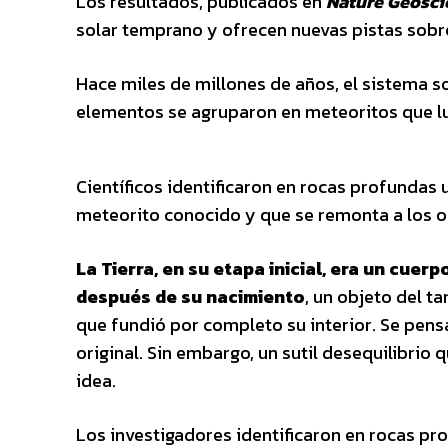
Los resultados, publicados
en
Nature Geosci
solar temprano y ofrecen nuevas pistas sobr
Hace miles de millones de años, el sistema s
elementos se agruparon en meteoritos que lu
Científicos identificaron en rocas profundas 
meteorito conocido y que se remonta a los 
La Tierra, en su etapa inicial, era un cue
después de su nacimiento
, un objeto del t
que fundió por completo su interior. Se pens
original. Sin embargo, un sutil desequilibri
idea.
Los investigadores identificaron en rocas p