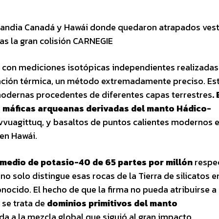
landia Canadá y Hawái donde quedaron atrapados vest
as la gran colisión CARNEGIE
 con mediciones isotópicas independientes realizadas
ción térmica, un método extremadamente preciso. Es
modernas procedentes de diferentes capas terrestres
.
s máficas arqueanas derivadas del manto Hádico-
uvvuagittuq, y basaltos de puntos calientes modernos en
en Hawái.
omedio de potasio-40 de 65 partes por millón
respec
no solo distingue esas rocas de la Tierra de silicatos 
nocido. El hecho de que la firma no pueda atribuirse a
se trata de
dominios primitivos del manto
 a la mezcla global que siguió al gran impacto.