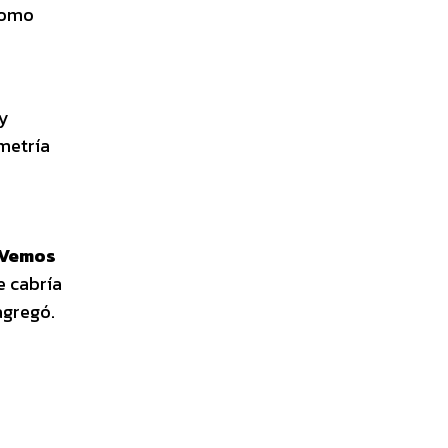
 como
 y
metría
“Vemos
e cabría
agregó.