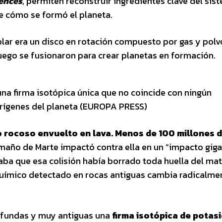
ences
, permiten reconstruir ingredientes clave del sis
e cómo se formó el planeta.
olar era un disco en rotación compuesto por gas y polv
ego se fusionaron para crear planetas en formación.
una firma isotópica única que no coincide con ningún
orígenes del planeta (EUROPA PRESS)
rpo rocoso envuelto en lava. Menos de 100 millones 
amaño de Marte impactó contra ella en un “impacto gig
aba que esa colisión había borrado toda huella del mat
o químico detectado en rocas antiguas cambia radicalme
rofundas y muy antiguas una
firma isotópica de potas