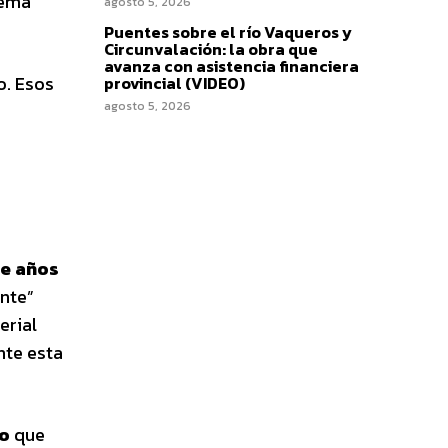
tema
agosto 5, 2026
Puentes sobre el río Vaqueros y
Circunvalación: la obra que
avanza con asistencia financiera
o. Esos
provincial (VIDEO)
agosto 5, 2026
de años
ante”
erial
nte esta
io
que