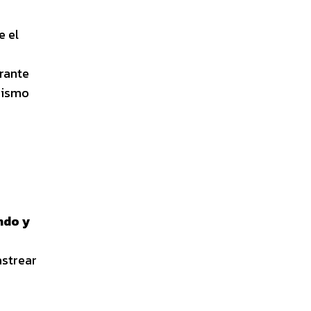
e el
rante
anismo
ndo y
a
astrear