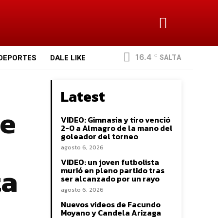
16.4
SALTA
DEPORTES
DALE LIKE
C
Latest
de
VIDEO: Gimnasia y tiro venció
2-0 a Almagro de la mano del
goleador del torneo
agosto 6, 2026
VIDEO: un joven futbolista
ta
murió en pleno partido tras
ser alcanzado por un rayo
agosto 6, 2026
Nuevos videos de Facundo
Moyano y Candela Arizaga