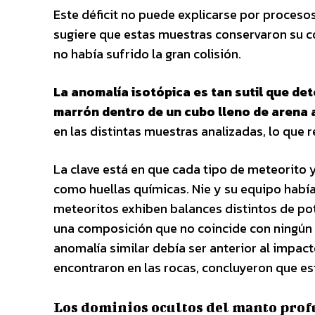
Este déficit no puede explicarse por procesos
sugiere que estas muestras conservaron su c
no había sufrido la gran colisión.
La anomalía isotópica es tan sutil que det
marrón dentro de un cubo lleno de arena 
en las distintas muestras analizadas, lo que 
La clave está en que cada tipo de meteorito 
como huellas químicas. Nie y su equipo habí
meteoritos exhiben balances distintos de pota
una composición que no coincide con ningún 
anomalía similar debía ser anterior al impact
encontraron en las rocas, concluyeron que est
Los dominios ocultos del manto pro