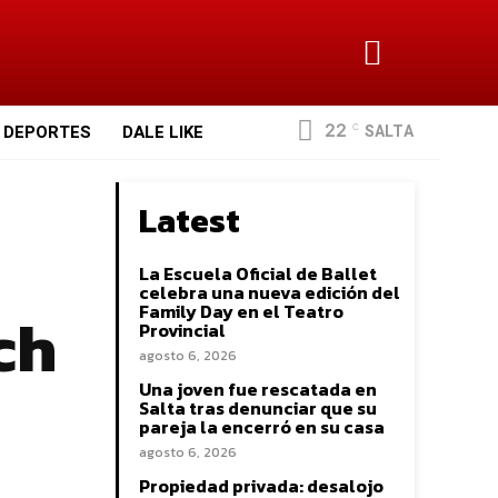
22
SALTA
DEPORTES
DALE LIKE
C
Latest
La Escuela Oficial de Ballet
celebra una nueva edición del
ch
Family Day en el Teatro
Provincial
agosto 6, 2026
Una joven fue rescatada en
Salta tras denunciar que su
pareja la encerró en su casa
agosto 6, 2026
Propiedad privada: desalojo