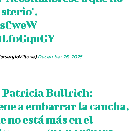
sterio".
ZusCweW
N0LfoGquGY
(@sergioVillone)
December 26, 2025
Patricia Bullrich:
ene a embarrar la cancha.
 no está más en el