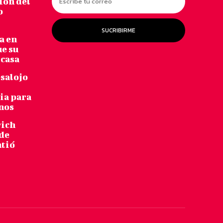
ión del
o
SUCRIBIRME
a en
ue su
 casa
salojo
bia para
inos
rich
 de
ntió