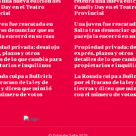
 una nueva edición del
celebra una nueva edic
Day en el Teatro
Family Day en el Teatr
cial
Provincial
ven fue rescatada en
Una joven fue rescatad
ras denunciar que su
Salta tras denunciar q
la encerró en su casa
pareja la encerró en su
dad privada: desalojo
Propiedad privada: de
 plazos y otros
exprés, plazos y otros
s de lo que cambia para
detalles de lo que cam
tarios e inquilinos
propietarios e inquil
da culpa a Bullrich
La Rosada culpa a Bull
fracaso de la ley de
por el fracaso de la ley
 y dicen que mintió
tierras y dicen que mi
 número de votos
con el número de votos
© Enterate Salta 2025