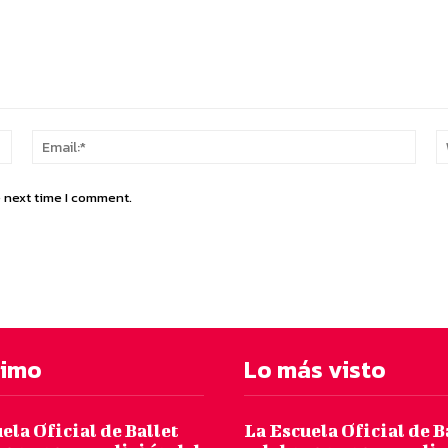
Name:*
Email
e next time I comment.
timo
Lo más visto
ela Oficial de Ballet
La Escuela Oficial de B