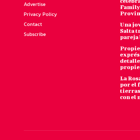
celebra
Advertise
Family 
Provin
Privacy Policy
Contact
Una jo
Salta t
Subscribe
pareja 
Propie
exprés,
detalle
propie
La Rosa
por el 
tierras
con el