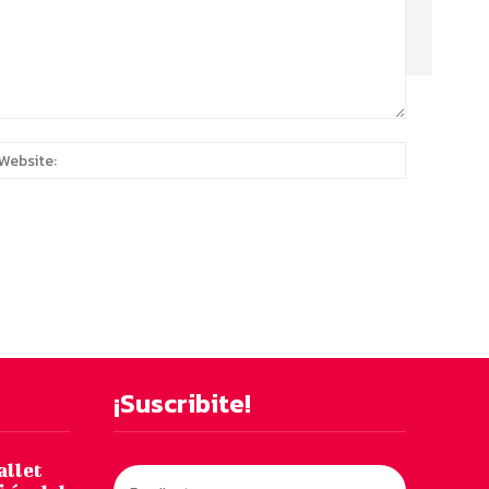
:*
Website:
¡Suscribite!
allet