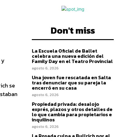
Don't miss
La Escuela Oficial de Ballet
celebra una nueva edición del
 y
Family Day en el Teatro Provincial
agosto 6, 2026
Una joven fue rescatada en Salta
tras denunciar que su pareja la
ich se
encerró en su casa
estaban
agosto 6, 2026
Propiedad privada: desalojo
exprés, plazos y otros detalles de
lo que cambia para propietarios e
inquilinos
agosto 6, 2026
La Rosada culpa a Bullrich por el