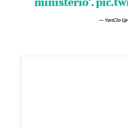
ministerio".
pic.t
— YanClo (@