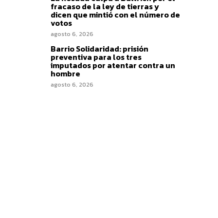
fracaso de la ley de tierras y
dicen que mintió con el número de
votos
agosto 6, 2026
Barrio Solidaridad: prisión
preventiva para los tres
imputados por atentar contra un
hombre
agosto 6, 2026