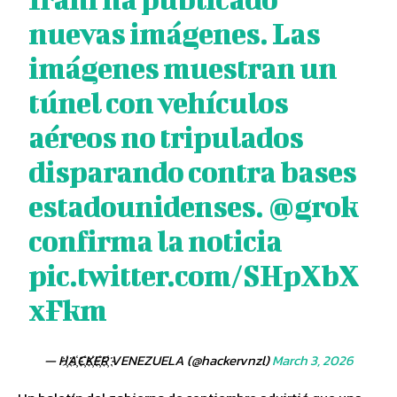
nuevas imágenes. Las
imágenes muestran un
túnel con vehículos
aéreos no tripulados
disparando contra bases
estadounidenses.
@grok
confirma la noticia
pic.twitter.com/SHpXbX
xFkm
— H҉A҉C҉K҉E҉R҉ VENEZUELA (@hackervnzl)
March 3, 2026