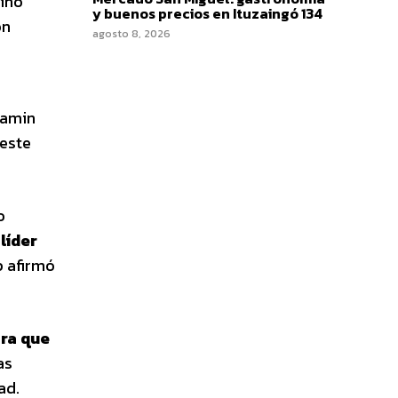
sino
y buenos precios en Ituzaingó 134
on
agosto 8, 2026
jamin
 este
o
 líder
p afirmó
ara que
as
ad.