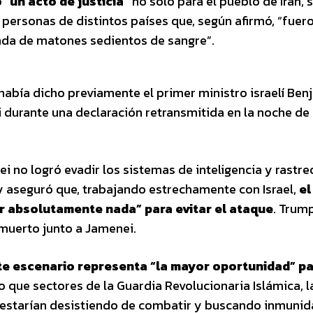
 “
un acto de justicia”
no solo para el pueblo de Irán, 
ersonas de distintos países que, según afirmó, “fuer
nda de matones sedientos de sangre”.
 había dicho previamente el primer ministro israelí Ben
 durante una declaración retransmitida en la noche de
no logró evadir los sistemas de inteligencia y rastre
y aseguró que, trabajando estrechamente con Israel,
el
er absolutamente nada” para evitar el ataque
. Trum
 muerto junto a Jamenei.
te escenario representa “la mayor oportunidad” p
 que sectores de la Guardia Revolucionaria Islámica, l
 estarían desistiendo de combatir y buscando inmunid