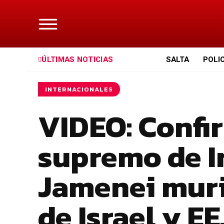
ÚLTIMAS NOTICIAS
SALTA
POLI
INTERNACIONALES
VIDEO: Confir
supremo de Ir
Jamenei muri
de Israel y EE