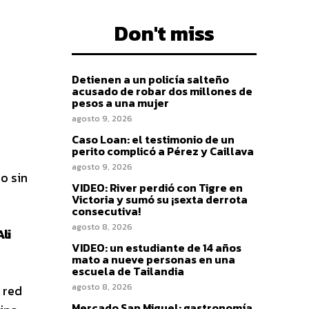
Don't miss
Detienen a un policía salteño
acusado de robar dos millones de
pesos a una mujer
agosto 9, 2026
Caso Loan: el testimonio de un
perito complicó a Pérez y Caillava
agosto 9, 2026
o sin
VIDEO: River perdió con Tigre en
Victoria y sumó su ¡sexta derrota
consecutiva!
agosto 8, 2026
li
VIDEO: un estudiante de 14 años
mato a nueve personas en una
escuela de Tailandia
agosto 8, 2026
 red
Mercado San Miguel: gastronomía