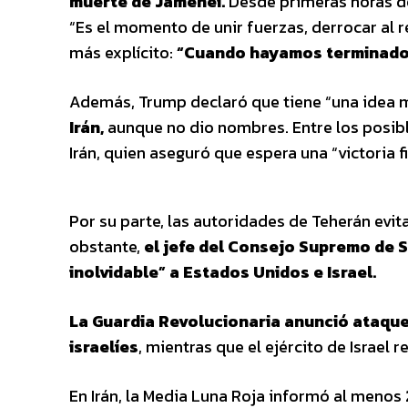
muerte de Jamenei.
Desde primeras horas del
“Es el momento de unir fuerzas, derrocar al 
más explícito:
“Cuando hayamos terminado, 
Además, Trump declaró que tiene “una idea 
Irán,
aunque no dio nombres. Entre los posible
Irán, quien aseguró que espera una “victoria fi
Por su parte, las autoridades de Teherán evi
obstante,
el jefe del Consejo Supremo de Se
inolvidable” a Estados Unidos e Israel.
La Guardia Revolucionaria anunció ataques
israelíes
, mientras que el ejército de Israel 
En Irán, la Media Luna Roja informó al menos