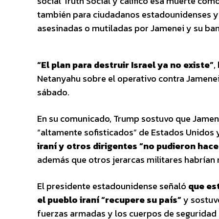
social Truth Social y calificó esa muerte como
también para ciudadanos estadounidenses y p
asesinadas o mutiladas por Jamenei y su ba
“El plan para destruir Israel ya no existe”
,
Netanyahu sobre el operativo contra Jamenei
sábado.
En su comunicado, Trump sostuvo que Jamenei 
“altamente sofisticados” de Estados Unidos 
iraní y otros dirigentes “no pudieron hac
además que otros jerarcas militares habrían
El presidente estadounidense señaló
que es
el pueblo iraní “recupere su país”
y sostuvo
fuerzas armadas y los cuerpos de seguridad