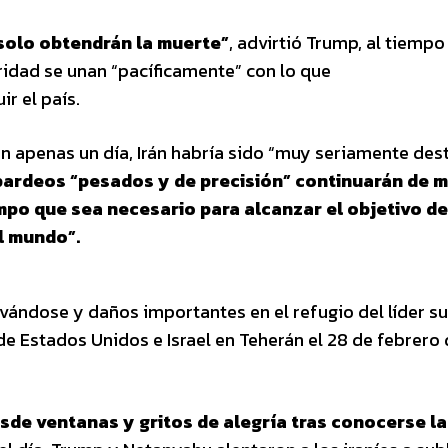
solo obtendrán la muerte”
, advirtió Trump, al tiempo
ridad se unan “pacíficamente” con lo que
ir el país.
n apenas un día, Irán habría sido “muy seriamente des
ardeos “pesados y de precisión” continuarán de 
mpo que sea necesario para alcanzar el objetivo de
l mundo”.
vándose y daños importantes en el refugio del líder 
s de Estados Unidos e Israel en Teherán el 28 de febrero
sde ventanas y gritos de alegría tras conocerse la