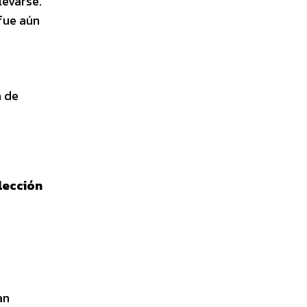
levarse.
 fue aún
h de
“lección
an