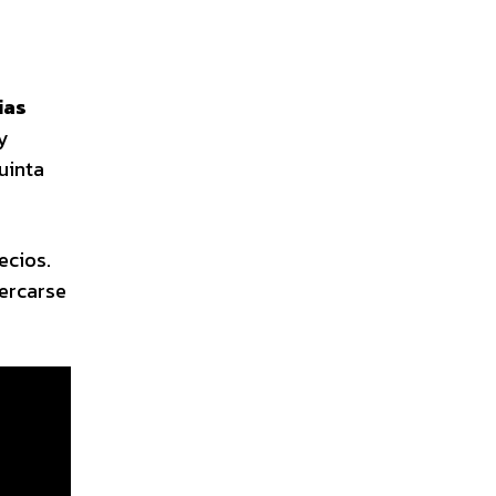
n
ias
y
uinta
ecios.
cercarse