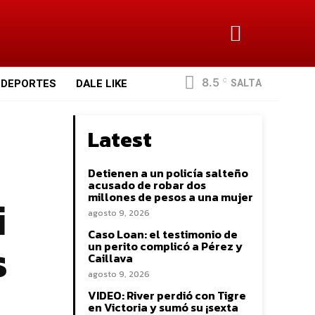
8.5
SALTA
DEPORTES
DALE LIKE
C
Latest
Detienen a un policía salteño
acusado de robar dos
i
millones de pesos a una mujer
agosto 9, 2026
Caso Loan: el testimonio de
s
un perito complicó a Pérez y
Caillava
agosto 9, 2026
VIDEO: River perdió con Tigre
en Victoria y sumó su ¡sexta