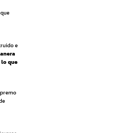
 que
truido e
manera
 lo que
supremo
 de