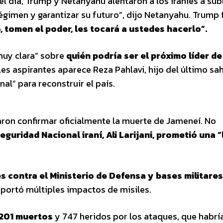
 día, Trump y Netanyahu alentaron a los iraníes a sub
régimen y garantizar su futuro”, dijo Netanyahu. Trump
tomen el poder, les tocará a ustedes hacerlo”.
muy clara” sobre
quién podría ser el próximo líder de
s aspirantes aparece Reza Pahlavi, hijo del último sa
nal” para reconstruir el país.
taron confirmar oficialmente la muerte de Jameneí. No
guridad Nacional iraní, Ali Larijani, prometió una 
 contra el Ministerio de Defensa y bases militares
reportó múltiples impactos de misiles.
201 muertos
y 747 heridos por los ataques, que habrí