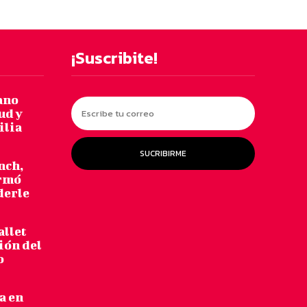
¡Suscribite!
ano
ud y
ilia
SUCRIBIRME
nch,
armó
derle
allet
ión del
o
a en