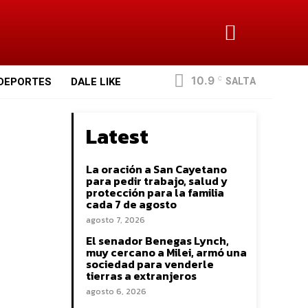
10.9
SALTA
DEPORTES
DALE LIKE
C
Latest
La oración a San Cayetano
para pedir trabajo, salud y
protección para la familia
cada 7 de agosto
agosto 7, 2026
El senador Benegas Lynch,
muy cercano a Milei, armó una
sociedad para venderle
tierras a extranjeros
agosto 6, 2026