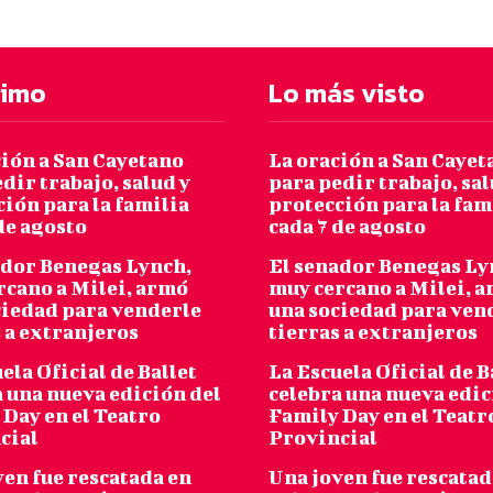
timo
Lo más visto
ción a San Cayetano
La oración a San Cayet
dir trabajo, salud y
para pedir trabajo, sal
ión para la familia
protección para la fam
de agosto
cada 7 de agosto
ador Benegas Lynch,
El senador Benegas Ly
rcano a Milei, armó
muy cercano a Milei, 
ciedad para venderle
una sociedad para ven
 a extranjeros
tierras a extranjeros
ela Oficial de Ballet
La Escuela Oficial de B
 una nueva edición del
celebra una nueva edic
Day en el Teatro
Family Day en el Teatr
cial
Provincial
ven fue rescatada en
Una joven fue rescatad