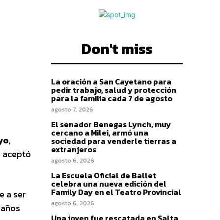
Don't miss
La oración a San Cayetano para
pedir trabajo, salud y protección
para la familia cada 7 de agosto
agosto 7, 2026
El senador Benegas Lynch, muy
cercano a Milei, armó una
ayo
,
sociedad para venderle tierras a
extranjeros
N aceptó
agosto 6, 2026
La Escuela Oficial de Ballet
celebra una nueva edición del
Family Day en el Teatro Provincial
e a ser
agosto 6, 2026
 años
Una joven fue rescatada en Salta