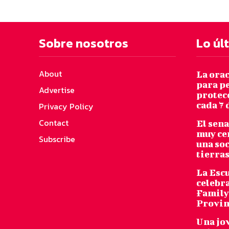
Sobre nosotros
Lo úl
About
La ora
para pe
Advertise
protecc
cada 7 
Privacy Policy
Contact
El sen
muy ce
Subscribe
una so
tierras
La Escu
celebra
Family 
Provin
Una jo