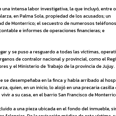
e una intensa labor investigativa, la que incluyó, entre 
Galarza, en Palma Sola, propiedad de los acusados; un
idad de Monterrico; el secuestro de numerosos teléfono
ontable e informes de operaciones financieras; e
ugar y se puso a resguardo a todas las víctimas, operati
rganos de contralor nacional y provincial, como el Reg
s y el Ministerio de Trabajo de la provincia de Jujuy.
e se desempeñaba en la finca y había arribado al hospi
a, quien, en un inicio, lo alojó en una precaria casilla 
 vivir a su casa, en el barrio San Francisco de Monterric
recluido a una pieza ubicada en el fondo del inmueble, si
as falencias. De la revisación médica de esta víctima, s