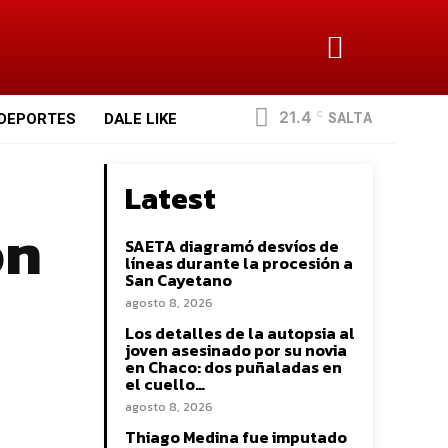
21.4
SALTA
DEPORTES
DALE LIKE
C
Latest
on
SAETA diagramó desvíos de
líneas durante la procesión a
San Cayetano
agosto 8, 2026
Los detalles de la autopsia al
joven asesinado por su novia
en Chaco: dos puñaladas en
el cuello…
agosto 8, 2026
Thiago Medina fue imputado