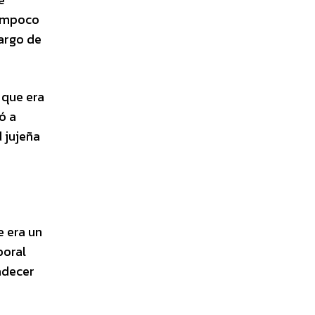
Tampoco
argo de
 que era
ó a
d jujeña
e era un
boral
adecer