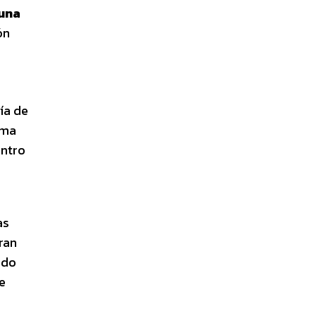
 una
ón
ía de
lma
entro
as
ran
ado
e