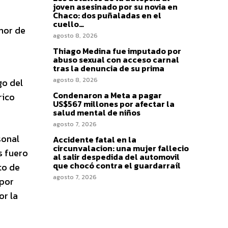
joven asesinado por su novia en
Chaco: dos puñaladas en el
cuello…
nor de
agosto 8, 2026
Thiago Medina fue imputado por
abuso sexual con acceso carnal
tras la denuncia de su prima
agosto 8, 2026
go del
Condenaron a Meta a pagar
rico
US$567 millones por afectar la
salud mental de niños
agosto 7, 2026
sonal
Accidente fatal en la
circunvalacion: una mujer fallecio
s fuero
al salir despedida del automovil
que chocó contra el guardarraíl
to de
agosto 7, 2026
 por
or la