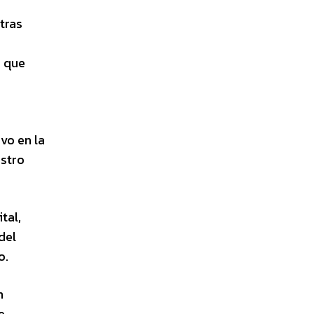
otras
s que
vo en la
istro
tal,
del
o.
n
e