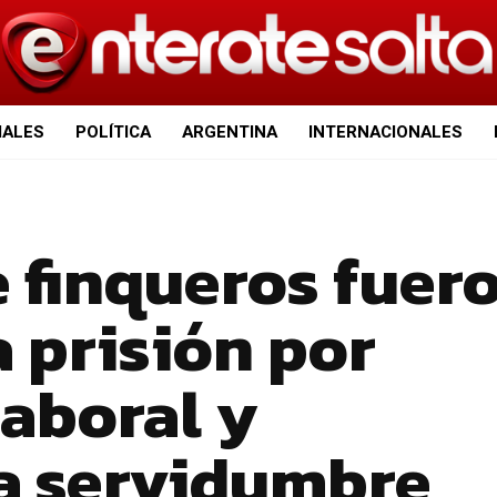
IALES
POLÍTICA
ARGENTINA
INTERNACIONALES
e finqueros fuer
 prisión por
laboral y
la servidumbre