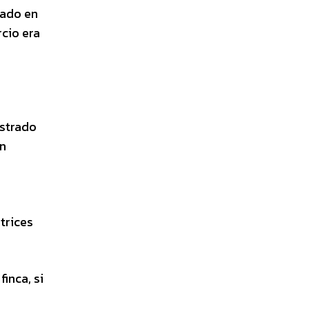
cado en
rcio era
istrado
ón
trices
inca, si