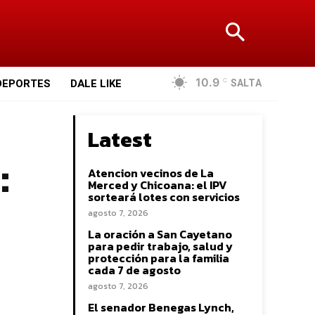
10.9
SALTA
DEPORTES
DALE LIKE
C
Latest
:
Atencion vecinos de La
Merced y Chicoana: el IPV
sorteará lotes con servicios
agosto 7, 2026
La oración a San Cayetano
para pedir trabajo, salud y
protección para la familia
cada 7 de agosto
agosto 7, 2026
El senador Benegas Lynch,