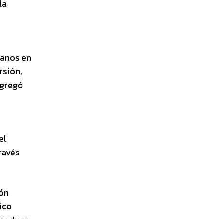
la
manos en
rsión,
agregó
el
través
ión
ico