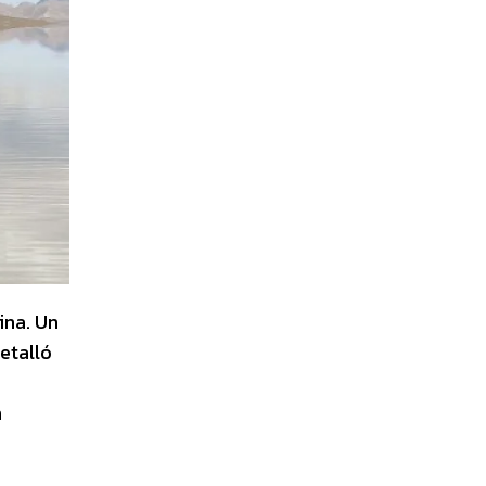
ina. Un
etalló
n