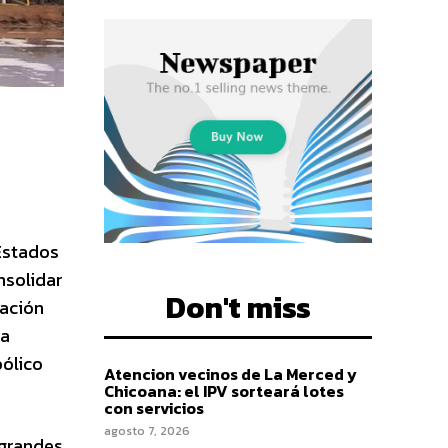
Estados
nsolidar
Don't miss
nación
ia
bólico
Atencion vecinos de La Merced y
Chicoana: el IPV sorteará lotes
con servicios
agosto 7, 2026
 grandes