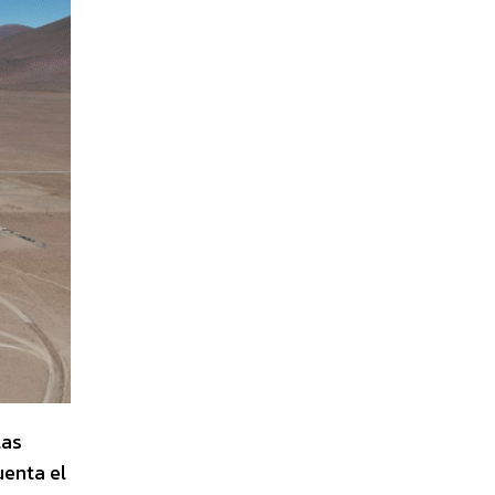
las
uenta el