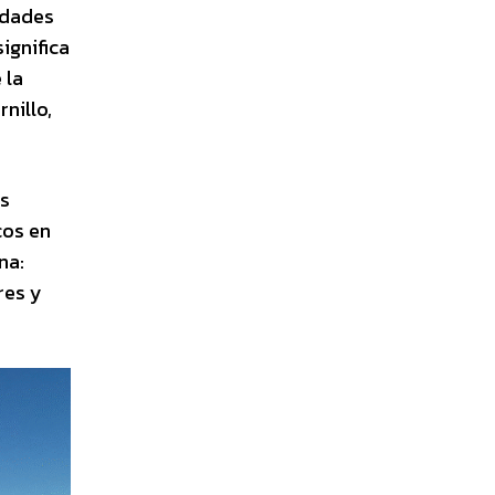
idades
ignifica
 la
nillo,
es
cos en
na:
res y