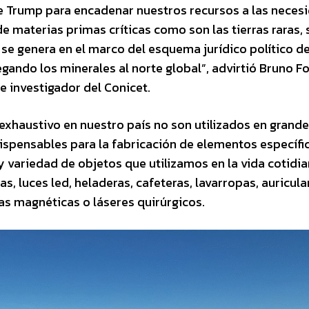
 de Trump para encadenar nuestros recursos a las neces
de materias primas críticas como son las tierras raras, s
se genera en el marco del esquema jurídico político de
ndo los minerales al norte global”, advirtió Bruno For
e investigador del Conicet.
 exhaustivo en nuestro país no son utilizados en grand
dispensables para la fabricación de elementos específi
y variedad de objetos que utilizamos en la vida cotidia
as, luces led, heladeras, cafeteras, lavarropas, auricula
s magnéticas o láseres quirúrgicos.