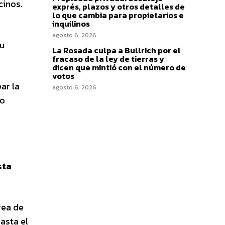
cinos.
exprés, plazos y otros detalles de
lo que cambia para propietarios e
inquilinos
agosto 6, 2026
su
La Rosada culpa a Bullrich por el
fracaso de la ley de tierras y
dicen que mintió con el número de
votos
ar la
agosto 6, 2026
to
a
sta
rea de
asta el