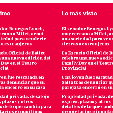
timo
Lo más visto
ador Benegas Lynch,
El senador Benegas Ly
rcano a Milei, armó
muy cercano a Milei, 
ciedad para venderle
una sociedad para ven
 a extranjeros
tierras a extranjeros
ela Oficial de Ballet
La Escuela Oficial de B
 una nueva edición del
celebra una nueva edic
Day en el Teatro
Family Day en el Teatr
cial
Provincial
ven fue rescatada en
Una joven fue rescatad
ras denunciar que su
Salta tras denunciar q
la encerró en su casa
pareja la encerró en su
dad privada: desalojo
Propiedad privada: de
 plazos y otros
exprés, plazos y otros
s de lo que cambia para
detalles de lo que cam
tarios e inquilinos
propietarios e inquil