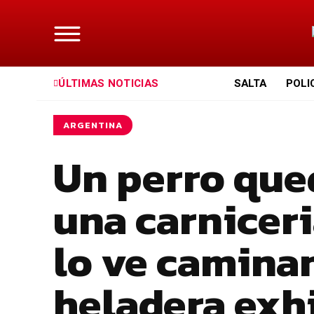
ÚLTIMAS NOTICIAS
SALTA
POLI
ARGENTINA
Un perro que
una carniceri
lo ve camina
heladera exhi