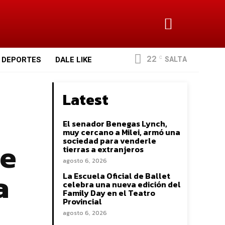
22
SALTA
DEPORTES
DALE LIKE
C
Latest
El senador Benegas Lynch,
muy cercano a Milei, armó una
se
sociedad para venderle
tierras a extranjeros
agosto 6, 2026
a
La Escuela Oficial de Ballet
celebra una nueva edición del
Family Day en el Teatro
Provincial
agosto 6, 2026