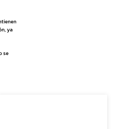
ntienen
ón, ya
o se