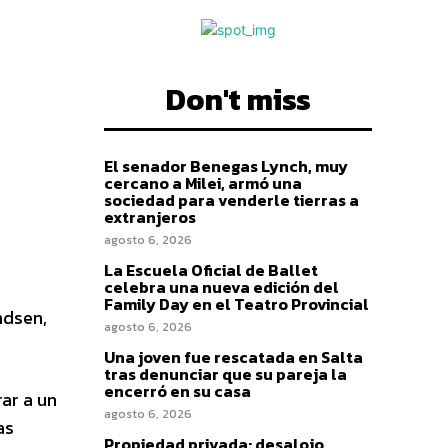
Don't miss
El senador Benegas Lynch, muy
cercano a Milei, armó una
sociedad para venderle tierras a
extranjeros
agosto 6, 2026
La Escuela Oficial de Ballet
celebra una nueva edición del
Family Day en el Teatro Provincial
ndsen,
agosto 6, 2026
Una joven fue rescatada en Salta
tras denunciar que su pareja la
encerró en su casa
ar a un
agosto 6, 2026
as
Propiedad privada: desalojo