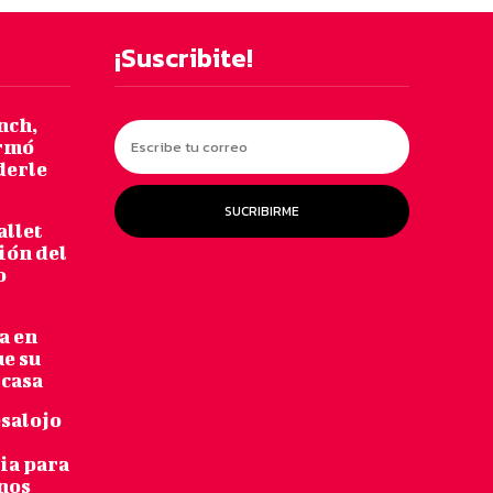
¡Suscribite!
nch,
armó
derle
SUCRIBIRME
allet
ión del
o
a en
ue su
 casa
salojo
bia para
inos