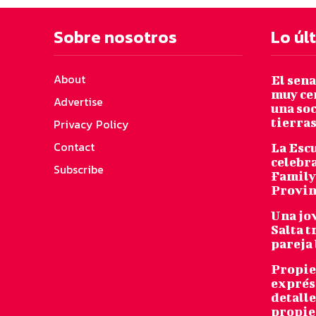
Sobre nosotros
Lo úl
About
El sen
muy ce
Advertise
una so
tierras
Privacy Policy
Contact
La Escu
celebra
Subscribe
Family 
Provin
Una jo
Salta t
pareja 
Propie
exprés,
detalle
propie