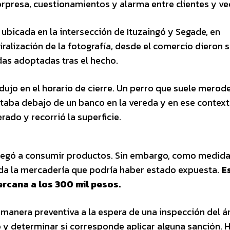
rpresa, cuestionamientos y alarma entre clientes y ve
o, ubicada en la intersección de Ituzaingó y Segade, en
iralización de la fotografía, desde el comercio dieron 
das adoptadas tras el hecho.
odujo en el horario de cierre. Un perro que suele merode
taba debajo de un banco en la vereda y en ese contex
rado y recorrió la superficie.
o llegó a consumir productos. Sin embargo, como medid
oda la mercadería que podría haber estado expuesta.
E
rcana a los 300 mil pesos.
anera preventiva a la espera de una inspección del á
 y determinar si corresponde aplicar alguna sanción. H