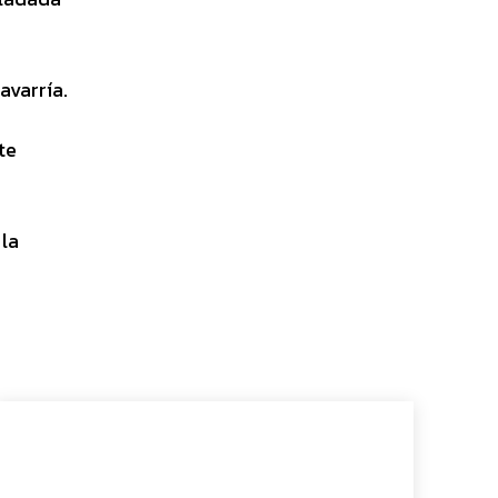
avarría.
te
 la