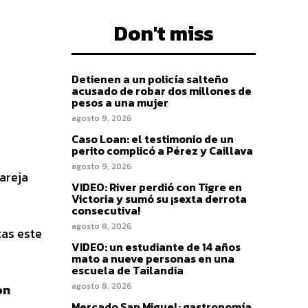
Don't miss
Detienen a un policía salteño
acusado de robar dos millones de
pesos a una mujer
agosto 9, 2026
Caso Loan: el testimonio de un
perito complicó a Pérez y Caillava
agosto 9, 2026
pareja
VIDEO: River perdió con Tigre en
Victoria y sumó su ¡sexta derrota
consecutiva!
agosto 8, 2026
as este
VIDEO: un estudiante de 14 años
mato a nueve personas en una
escuela de Tailandia
agosto 8, 2026
on
Mercado San Miguel: gastronomía