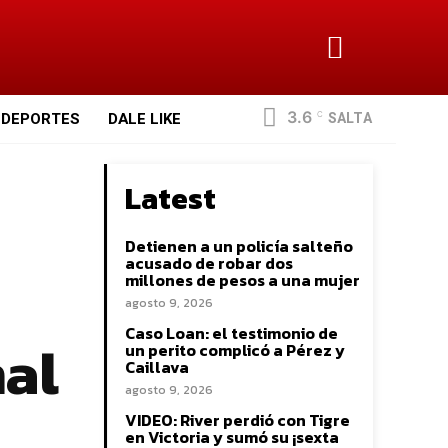
3.6
SALTA
DEPORTES
DALE LIKE
C
Latest
Detienen a un policía salteño
acusado de robar dos
millones de pesos a una mujer
agosto 9, 2026
Caso Loan: el testimonio de
nal
un perito complicó a Pérez y
Caillava
agosto 9, 2026
VIDEO: River perdió con Tigre
en Victoria y sumó su ¡sexta