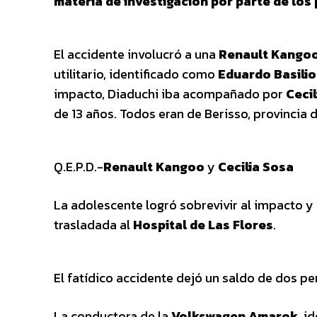
materia de investigación por parte de los 
El accidente involucró a una
Renault Kango
utilitario, identificado como
Eduardo Basilio
impacto, Diaduchi iba acompañado por
Ceci
de 13 años. Todos eran de Berisso, provincia 
Q.E.P.D.-
Renault Kangoo
y
Cecilia Sosa
La adolescente logró sobrevivir al impacto y 
trasladada al
Hospital de Las Flores
.
El fatídico accidente dejó un saldo de dos pe
La conductora de la
Volkswagen Amarok
, i