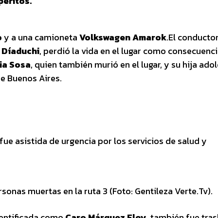
peritos.
o
y a una camioneta
Volkswagen Amarok
.El conductor
 Díaduchi
, perdió la vida en el lugar como consecuenci
lia Sosa
, quien también murió en el lugar, y su hija ado
de Buenos Aires.
fue asistida de urgencia por los servicios de salud y
rsonas muertas en la ruta 3 (Foto: Gentileza Verte.Tv).
dentificada como
Caro Márquez Eloy
, también fue tra