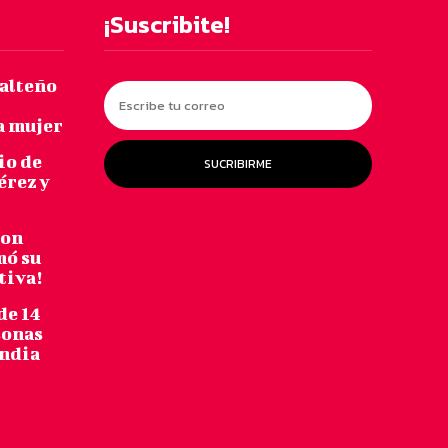
¡Suscribite!
salteño
a mujer
io de
SUCRIBIRME
érez y
con
mó su
tiva!
de 14
sonas
andia