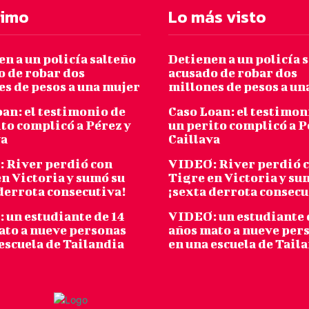
timo
Lo más visto
n a un policía salteño
Detienen a un policía 
o de robar dos
acusado de robar dos
es de pesos a una mujer
millones de pesos a un
an: el testimonio de
Caso Loan: el testimon
to complicó a Pérez y
un perito complicó a P
va
Caillava
 River perdió con
VIDEO: River perdió 
n Victoria y sumó su
Tigre en Victoria y su
derrota consecutiva!
¡sexta derrota consecu
 un estudiante de 14
VIDEO: un estudiante 
ato a nueve personas
años mato a nueve per
escuela de Tailandia
en una escuela de Tail