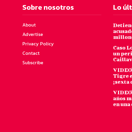
Sobre nosotros
Lo úl
About
Detiene
acusad
Advertise
millon
Privacy Policy
Caso Lo
Contact
un peri
Cailla
Subscribe
VIDEO:
Tigre e
¡sexta 
VIDEO:
años m
en una 