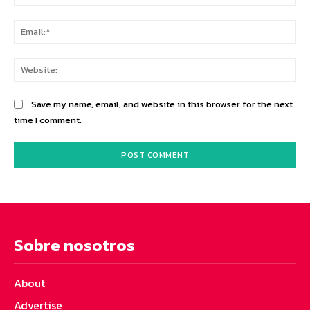
Ema
Web
Save my name, email, and website in this browser for the next
time I comment.
Sobre nosotros
About
Advertise