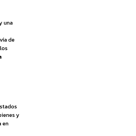
 y una
vía de
los
n
Estados
bienes y
a en