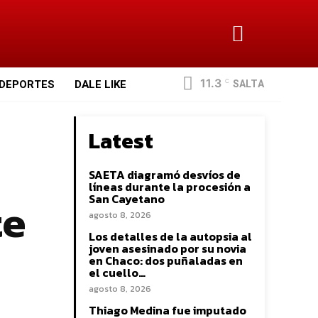
11.3
SALTA
DEPORTES
DALE LIKE
C
Latest
SAETA diagramó desvíos de
líneas durante la procesión a
te
San Cayetano
agosto 8, 2026
Los detalles de la autopsia al
joven asesinado por su novia
en Chaco: dos puñaladas en
el cuello…
agosto 8, 2026
Thiago Medina fue imputado