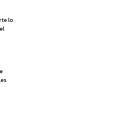
rte lo
el
de
les