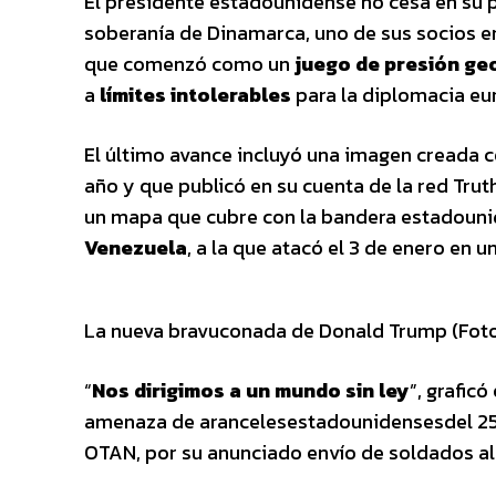
El presidente estadounidense no cesa en su 
soberanía de Dinamarca, uno de sus socios en
que comenzó como un
juego de presión ge
a
límites intolerables
para la diplomacia eu
El último avance incluyó una imagen creada 
año y que publicó en su cuenta de la red Trut
un mapa que cubre con la bandera estadoun
Venezuela
, a la que atacó el 3 de enero en 
La nueva bravuconada de Donald Trump (Foto
“
Nos dirigimos a un mundo sin ley
”, graficó
amenaza de arancelesestadounidensesdel 25 
OTAN, por su anunciado envío de soldados al 