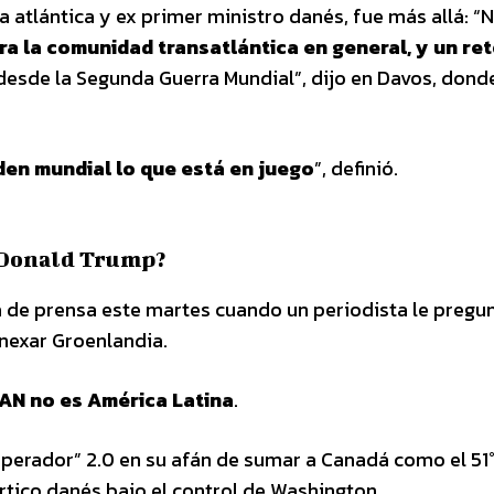
nza atlántica y ex primer ministro danés, fue más allá: “
ara la comunidad transatlántica en general, y un re
sde la Segunda Guerra Mundial”, dijo en Davos, dond
rden mundial lo que está en juego
”, definió.
r Donald Trump?
 de prensa este martes cuando un periodista le pregu
nexar Groenlandia.
AN no es América Latina
.
perador” 2.0 en su afán de sumar a Canadá como el 51
 ártico danés bajo el control de Washington.