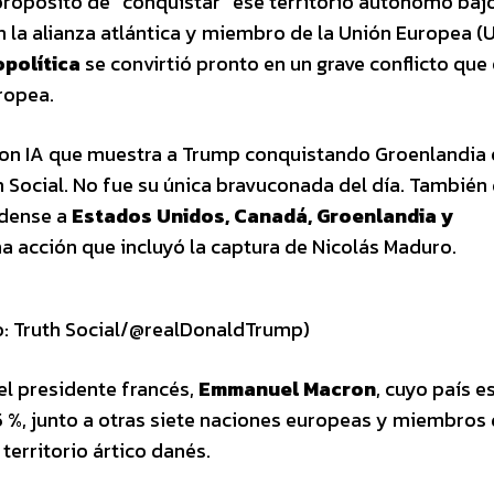
propósito de “conquistar” ese territorio autónomo baj
 la alianza atlántica y miembro de la Unión Europea (U
opolítica
se convirtió pronto en un grave conflicto que
ropea.
con IA que muestra a Trump conquistando Groenlandia 
h Social. No fue su única bravuconada del día. También
idense a
Estados Unidos, Canadá, Groenlandia y
una acción que incluyó la captura de Nicolás Maduro.
: Truth Social/@realDonaldTrump)
 el presidente francés,
Emmanuel Macron
, cuyo país e
%, junto a otras siete naciones europeas y miembros 
territorio ártico danés.