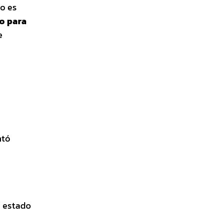
No es
to para
e
ntó
° estado