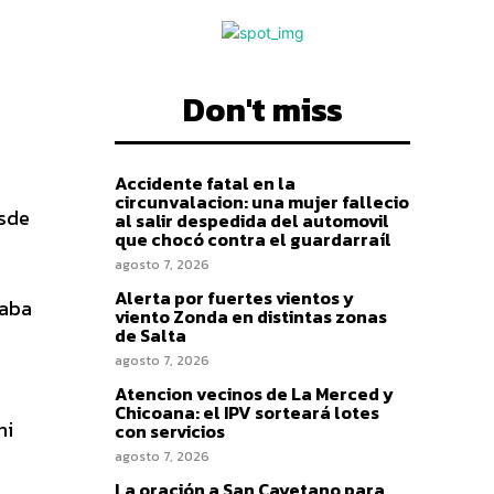
Don't miss
Accidente fatal en la
circunvalacion: una mujer fallecio
esde
al salir despedida del automovil
que chocó contra el guardarraíl
agosto 7, 2026
Alerta por fuertes vientos y
raba
viento Zonda en distintas zonas
de Salta
agosto 7, 2026
Atencion vecinos de La Merced y
Chicoana: el IPV sorteará lotes
ni
con servicios
agosto 7, 2026
La oración a San Cayetano para