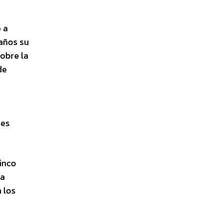
 a
años su
obre la
de
nes
inco
a
 los