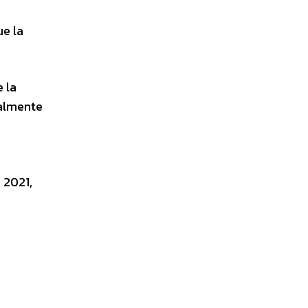
ue la
 la
nalmente
 2021,