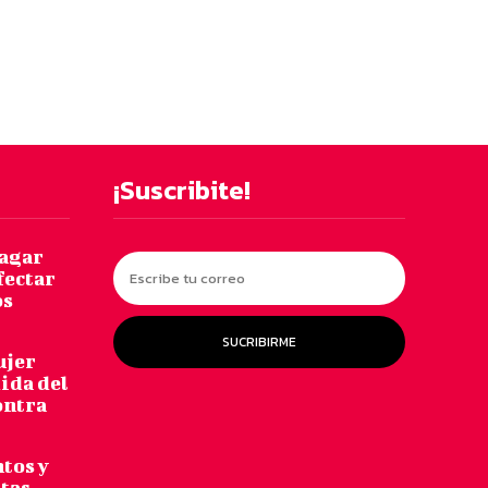
¡Suscribite!
pagar
fectar
os
SUCRIBIRME
ujer
dida del
ontra
ntos y
ntas