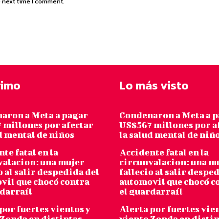
e next time I comment.
timo
Lo más visto
aron a Meta a pagar
Condenaron a Meta a 
 millones por afectar
US$567 millones por a
d mental de niños
la salud mental de niñ
te fatal en la
Accidente fatal en la
valacion: una mujer
circunvalacion: una m
o al salir despedida del
fallecio al salir despe
vil que chocó contra
automovil que chocó c
rdarraíl
el guardarraíl
por fuertes vientos y
Alerta por fuertes vie
 Zonda en distintas
viento Zonda en disti