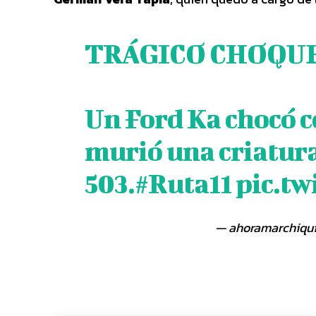
TRÁGICO CHOQUE 
Un Ford Ka chocó 
murió una criatura
503.
#Ruta11
pic.t
— ahoramarchiqui