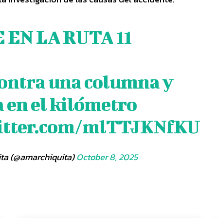
EN LA RUTA 11
contra una columna y
 en el kilómetro
witter.com/mlTTJKNfKU
ta (@amarchiquita)
October 8, 2025