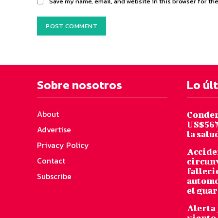
Save my name, email, and website in this browser for th
Sobre nosotros
Lo úl
About
Conden
US$567
Advertise
la salu
Privacy Policy
Acciden
Contact
circun
falleci
Subscribe
automo
el gua
Alerta 
viento