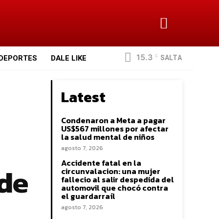
15.3
SALTA
DEPORTES
DALE LIKE
C
Latest
Condenaron a Meta a pagar
US$567 millones por afectar
la salud mental de niños
agosto 7, 2026
Accidente fatal en la
 de
circunvalacion: una mujer
fallecio al salir despedida del
automovil que chocó contra
el guardarraíl
agosto 7, 2026