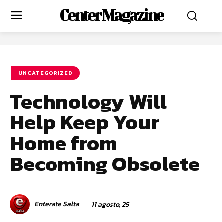
Center Magazine
UNCATEGORIZED
Technology Will
Help Keep Your
Home from
Becoming Obsolete
Enterate Salta
11 agosto, 25