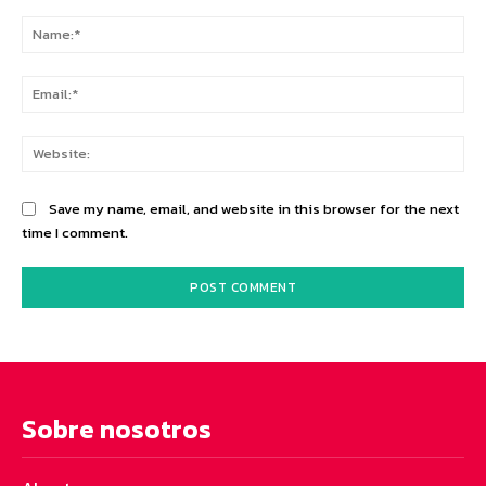
Comment:
Na
Ema
Web
Save my name, email, and website in this browser for the next
time I comment.
Sobre nosotros