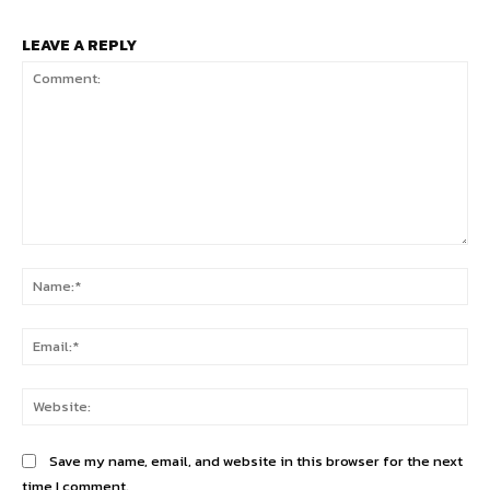
LEAVE A REPLY
Comment:
Na
Ema
Web
Save my name, email, and website in this browser for the next
time I comment.