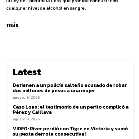
la Ley de Tolerancia Cero, que prohíbe conducir con
cualquier nivel de alcohol en sangre.
más
Latest
Detienen a un policía salteño acusado de robar
dos millones de pesos a una mujer
agosto 9, 2026
Caso Loan: el testimonio de un perito complicó a
Pérez y Caillava
agosto 9, 2026
VIDEO: River perdió con Tigre en Victoria y sumó
su ¡sexta derrota consecutiva!