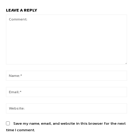
LEAVE A REPLY
Comment:
Na
Ema
Web
Save my name, email, and website in this browser for the next
time I comment.