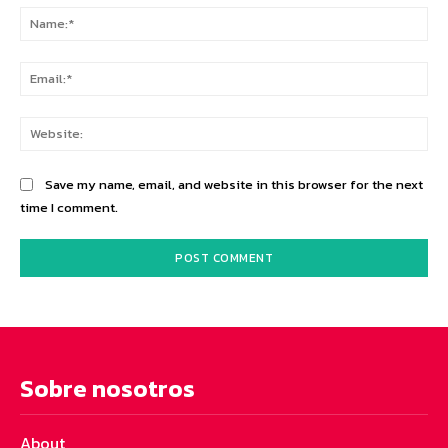
Na
Ema
Web
Save my name, email, and website in this browser for the next
time I comment.
Sobre nosotros
About